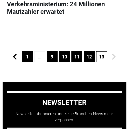
Verkehrsministerium: 24 Millionen
Mautzahler erwartet
1
…
9
10
11
12
13
NEWSLETTER
Newsletter abonnieren und keine Branchen-News mehr
verpassen.