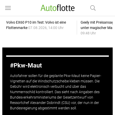
Volvo EX60 P10 im Test: Volvo ist eine
Geely mit Preisansage
Flottenmarke
07.08.2026, 14:00 Uhr
unter magischer Mar
09:48 Uhr
Pkw-Maut
Autofahrer sollen für die geplante Pkw-Maut keine Papier-
Vignetten auf die Windschutzscheibe kleben müssen. Die
Gebühr wird elektronisch verbucht und über das
Nummernschild kontrolliert. Das sieht nach Angaben des
Bundesverkehrsministeriums der Gesetzentwurf von
Ressortchef Alexander Dobrindt (CSU) vor, der nun in der
Bundesregierung abgestimmt werden soll.