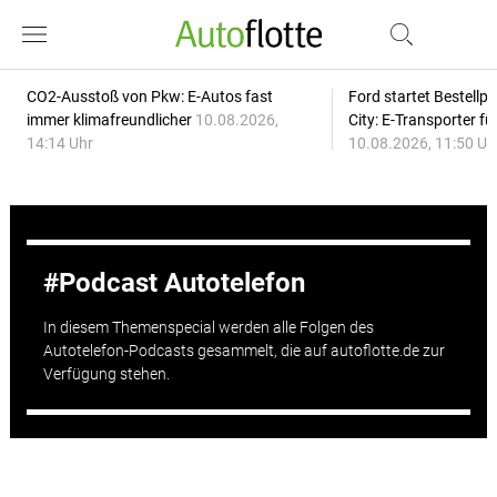
CO2-Ausstoß von Pkw: E-Autos fast
Ford startet Bestellph
immer klimafreundlicher
10.08.2026,
City: E-Transporter f
14:14 Uhr
10.08.2026, 11:50 Uh
Podcast Autotelefon
In diesem Themenspecial werden alle Folgen des
Autotelefon-Podcasts gesammelt, die auf autoflotte.de zur
Verfügung stehen.