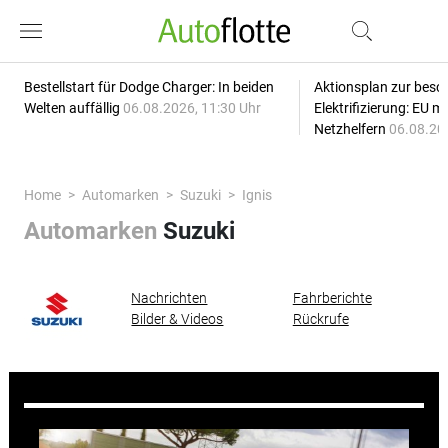
Bestellstart für Dodge Charger: In beiden
Aktionsplan zur besc
Welten auffällig
06.08.2026, 11:30 Uhr
Elektrifizierung: EU 
Netzhelfern
06.08.20
Home
Automarken
Suzuki
Ignis
Automarken
Suzuki
Nachrichten
Fahrberichte
Bilder & Videos
Rückrufe