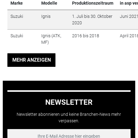
Marke
Modelle
Produktionszeitraum
in asp ve
Suzuki
Ignis
1. Juli bis 30. Oktober
Juni 202
2020
Suzuki
Ignis (ATK,
2016 bis 2018
April 201
MF)
MEHR ANZEIGEN
NEWSLETTER
Newsletter abonnieren und keine Branchen-News mehr
verpassen.