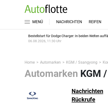
MENÜ
NACHRICHTEN
REIFEN
Bestellstart für Dodge Charger: In beiden Welten auffäl
06.08.2026, 11:30 Uhr
Home
Automarken
KGM / Ssangyong
Ko
Automarken
KGM /
Nachrichten
Rückrufe