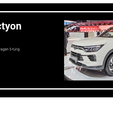
ctyon
wagen 5-türig