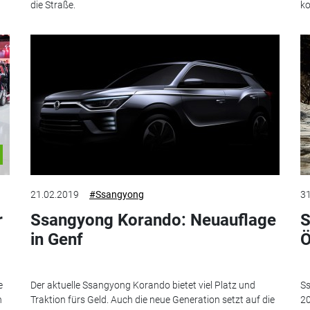
die Straße.
ko
21.02.2019
#Ssangyong
31
r
Ssangyong Korando: Neuauflage
S
in Genf
Ö
e
Der aktuelle Ssangyong Korando bietet viel Platz und
Ss
h
Traktion fürs Geld. Auch die neue Generation setzt auf die
20