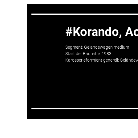
Korando, A
Segment: Geländewagen medium
Start der Baureihe: 1983
Karosserieform(en) generell: Gelände