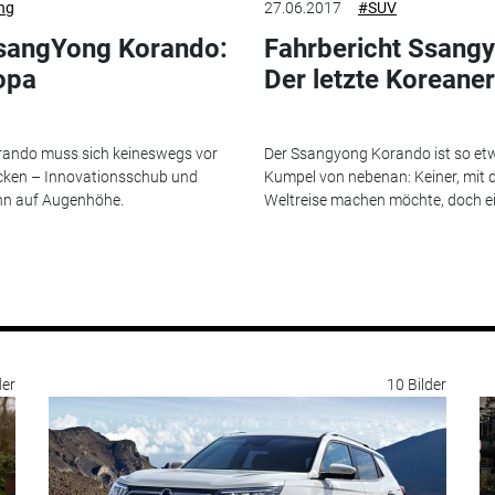
ng
27.06.2017
#SUV
SsangYong Korando:
Fahrbericht Ssang
ropa
Der letzte Koreaner
ando muss sich keineswegs vor
Der Ssangyong Korando ist so etw
cken – Innovationsschub und
Kumpel von nebenan: Keiner, mit
ihn auf Augenhöhe.
Weltreise machen möchte, doch ein
der
10 Bilder