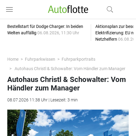
Bestellstart für Dodge Charger: In beiden
Aktionsplan zur besc
Welten auffällig
06.08.2026, 11:30 Uhr
Elektrifizierung: EU 
Netzhelfern
06.08.20
Home
Fuhrparkwissen
Fuhrparkportraits
Autohaus Christl & Schowalter: Vom Händler zum Manager
Autohaus Christl & Schowalter: Vom
Händler zum Manager
08.07.2026 11:38 Uhr | Lesezeit: 3 min