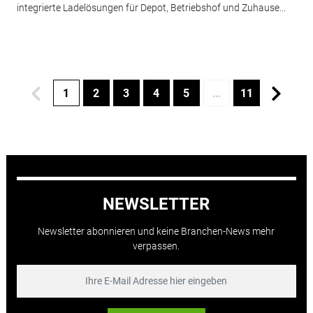
integrierte Ladelösungen für Depot, Betriebshof und Zuhause...
1
2
3
4
5
…
11
NEWSLETTER
Newsletter abonnieren und keine Branchen-News mehr
verpassen.