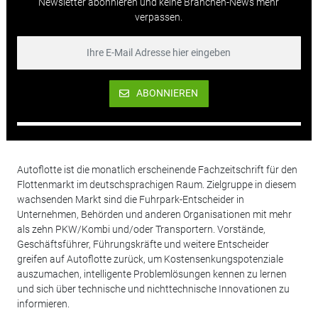
Newsletter abonnieren und keine Branchen-News mehr
verpassen.
ABONNIEREN
Autoflotte ist die monatlich erscheinende Fachzeitschrift für den
Flottenmarkt im deutschsprachigen Raum. Zielgruppe in diesem
wachsenden Markt sind die Fuhrpark-Entscheider in
Unternehmen, Behörden und anderen Organisationen mit mehr
als zehn PKW/Kombi und/oder Transportern. Vorstände,
Geschäftsführer, Führungskräfte und weitere Entscheider
greifen auf Autoflotte zurück, um Kostensenkungspotenziale
auszumachen, intelligente Problemlösungen kennen zu lernen
und sich über technische und nichttechnische Innovationen zu
informieren.