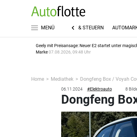
EN
FUHRPARKWISSEN
MENÜ
RECHT & STEUERN
AUTOMAR
Geely mit Preisansage: Neuer E2 startet unter magisc
Marke
07.08.2026, 09:48 Uhr
Home
Mediathek
Dongfeng Box / Voyah Cou
06.11.2024
#Elektroauto
8 Bild
Dongfeng Box