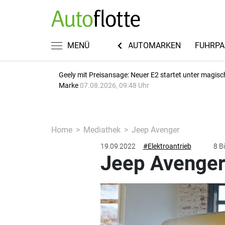
KWISSEN
RECHT & STEUERN
MENÜ
AUTOMARKEN
FUHRPA
Geely mit Preisansage: Neuer E2 startet unter magisc
Marke
07.08.2026, 09:48 Uhr
Home
Mediathek
Jeep Avenger
19.09.2022
#Elektroantrieb
8 Bi
Jeep Avenge