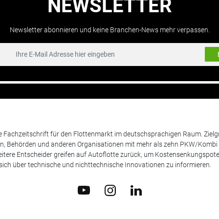
NEWSLETTER
Newsletter abonnieren und keine Branchen-News mehr verpassen.
de Fachzeitschrift für den Flottenmarkt im deutschsprachigen Raum. Zie
en, Behörden und anderen Organisationen mit mehr als zehn PKW/Kombi 
itere Entscheider greifen auf Autoflotte zurück, um Kostensenkungspote
ich über technische und nichttechnische Innovationen zu informieren.