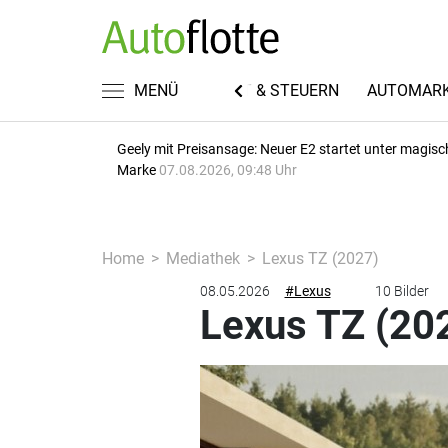
EN
FUHRPARKWISSEN
MENÜ
RECHT & STEUERN
AUTOMAR
Geely mit Preisansage: Neuer E2 startet unter magisc
Marke
07.08.2026, 09:48 Uhr
Home
Mediathek
Lexus TZ (2027)
08.05.2026
#Lexus
10 Bilder
Lexus TZ (20