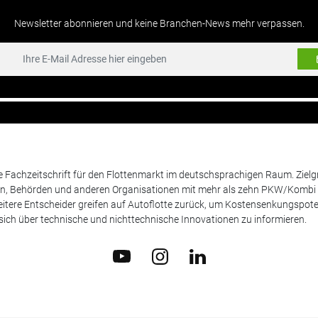
Newsletter abonnieren und keine Branchen-News mehr verpassen.
de Fachzeitschrift für den Flottenmarkt im deutschsprachigen Raum. Zie
en, Behörden und anderen Organisationen mit mehr als zehn PKW/Kombi 
itere Entscheider greifen auf Autoflotte zurück, um Kostensenkungspote
ich über technische und nichttechnische Innovationen zu informieren.