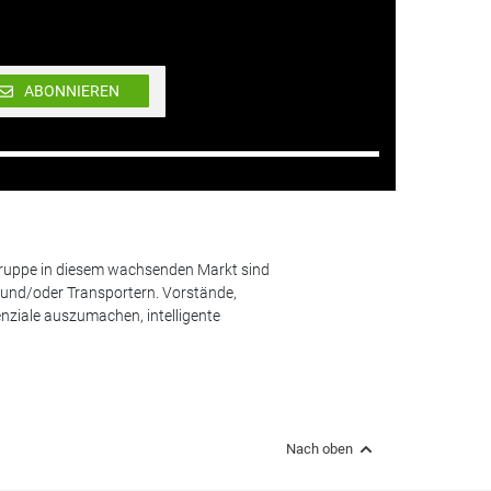
ABONNIEREN
lgruppe in diesem wachsenden Markt sind
und/oder Transportern. Vorstände,
nziale auszumachen, intelligente
Nach oben