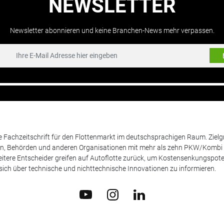
NEWSLETTER
Newsletter abonnieren und keine Branchen-News mehr verpassen.
de Fachzeitschrift für den Flottenmarkt im deutschsprachigen Raum. Zie
en, Behörden und anderen Organisationen mit mehr als zehn PKW/Kombi 
itere Entscheider greifen auf Autoflotte zurück, um Kostensenkungspote
ich über technische und nichttechnische Innovationen zu informieren.