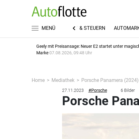
EN
FUHRPARKWISSEN
MENÜ
RECHT & STEUERN
AUTOMAR
Geely mit Preisansage: Neuer E2 startet unter magisc
Marke
07.08.2026, 09:48 Uhr
Home
Mediathek
Porsche Panamera (2024)
27.11.2023
#Porsche
6 Bilder
Porsche Pana