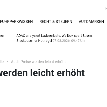
FUHRPARKWISSEN
RECHT & STEUERN
AUTOMARKEN
her
ADAC analysiert Ladeverluste: Wallbox spart Strom,
Steckdose nur Notnagel
07.08.2026, 09:47 Uhr
ler
Audi: Preise werden leicht erhöht
werden leicht erhöht