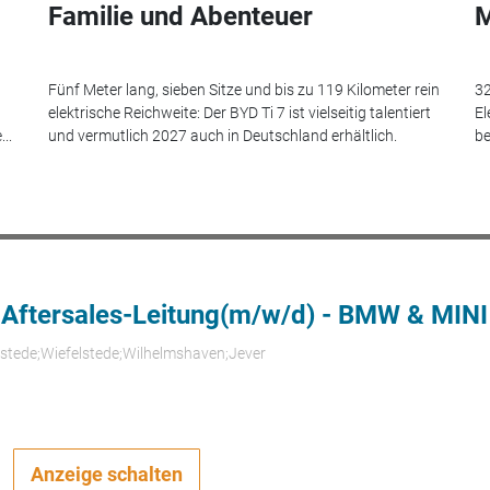
Familie und Abenteuer
M
Fünf Meter lang, sieben Sitze und bis zu 119 Kilometer rein
32
elektrische Reichweite: Der BYD Ti 7 ist vielseitig talentiert
El
..
und vermutlich 2027 auch in Deutschland erhältlich.
be
 Aftersales-Leitung(m/w/d) - BMW & MINI
rstede;Wiefelstede;Wilhelmshaven;Jever
Anzeige schalten