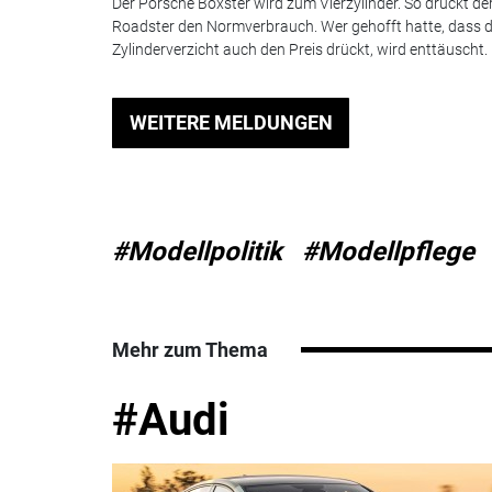
Der Porsche Boxster wird zum Vierzylinder. So drückt de
Roadster den Normverbrauch. Wer gehofft hatte, dass d
Zylinderverzicht auch den Preis drückt, wird enttäuscht.
WEITERE MELDUNGEN
#Modellpolitik
#Modellpflege
Mehr zum Thema
#Audi