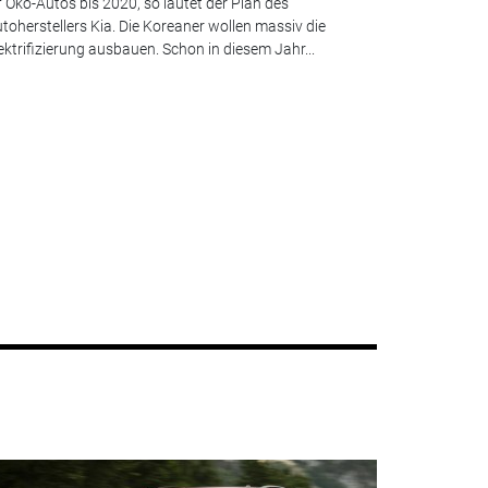
f Öko-Autos bis 2020, so lautet der Plan des
toherstellers Kia. Die Koreaner wollen massiv die
ektrifizierung ausbauen. Schon in diesem Jahr...