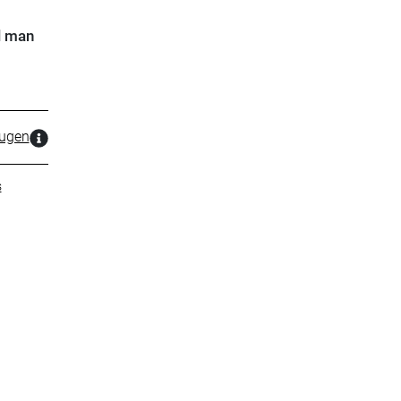
l man
zugen
s