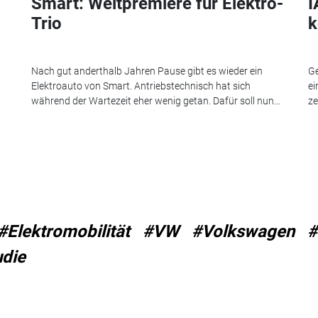
Smart: Weltpremiere für Elektro-
I
Trio
k
Nach gut anderthalb Jahren Pause gibt es wieder ein
Ge
Elektroauto von Smart. Antriebstechnisch hat sich
ei
während der Wartezeit eher wenig getan. Dafür soll nun...
ze
#Elektromobilität
#VW
#Volkswagen
#
die