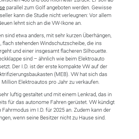
se
parallel zum Golf angeboten werden. Gewisse
eller kann die Studie nicht verleugnen: Vor allem
euen lehnt sich an die VW-Ikone an.
en sind etwa anders, mit sehr kurzen Überhängen,
 flach stehenden Windschutzscheibe, die ins
eht und einer insgesamt flacheren Silhouette.
ckklappe sind – ähnlich wie beim Elektroauto
tzt. Der I.D. ist der erste kompakte VW auf der
ktrifizierungsbaukasten (MEB). VW hat sich das
e Million Elektroautos pro Jahr zu verkaufen.
 sehr luftig gestaltet und mit einem Lenkrad, das in
reits für das autonome Fahren gerüstet. VW kündigt
n Fahrmodus im I.D. für 2025 an. Zudem kann der
en, wenn seine Besitzer nicht zu Hause sind.