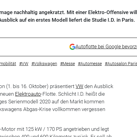
age nachhaltig angekratzt. Mit einer Elektro-Offensive wil
sblick auf ein erstes Modell liefert die Studie I.D. in Paris.
Autoflotte bei Google bevor
mobilität
#VW
#Volkswagen
#Messe
#Automesse
#Autosalon Pari
n (1. bis 16. Oktober) präsentiert
VW
den Ausblick
r neuen
Elektroauto
-Flotte. Schlicht I.D. heißt die
iges Serienmodell 2020 auf den Markt kommen
lkswagens Abgas-Krise vollkommen vergessen
E-Motor mit 125 kW / 170 PS angetrieben und legt
 zwischen 400 und 600 Kilometer zurück. Er soll ab