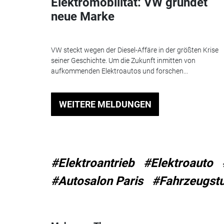
Elektromobilität: VW gründet
neue Marke
VW steckt wegen der Diesel-Affäre in der größten Krise
seiner Geschichte. Um die Zukunft inmitten von
aufkommenden Elektroautos und forschen...
WEITERE MELDUNGEN
#Elektroantrieb
#Elektroauto
#Autosalon Paris
#Fahrzeugstu