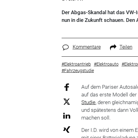
Der Abgas-Skandal hat das VW-Im
nun in die Zukunft schauen. Den Au
Kommentare
Teilen
#Elektroantrieb
#Elektroauto
#Elektro
#Fahrzeugstudie
Auf dem Pariser Autosalo
auf das erste Modell de
Studie
, deren gleichnam
und spätestens dann Vo
machen soll.
Der I.D. wird von einem 
mit einer Batterieladung