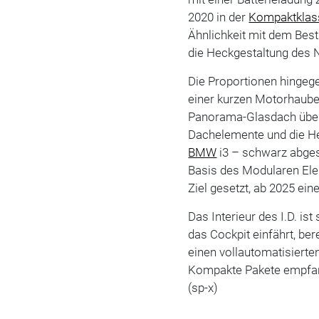
2020 in der
Kompaktklas
Ähnlichkeit mit dem Bests
die Heckgestaltung des N
Die Proportionen hingeg
einer kurzen Motorhaube,
Panorama-Glasdach überg
Dachelemente und die He
BMW
i3 – schwarz abgese
Basis des Modularen Ele
Ziel gesetzt, ab 2025 ein
Das Interieur des I.D. ist
das Cockpit einfährt, be
einen vollautomatisierte
Kompakte Pakete empfang
(sp-x)