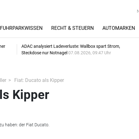
FUHRPARKWISSEN
RECHT & STEUERN
AUTOMARKEN
her
ADAC analysiert Ladeverluste: Wallbox spart Strom,
Steckdose nur Notnagel
07.08.2026, 09:47 Uhr
ler
Fiat: Ducato als Kipper
ls Kipper
zu haben: der Fiat Ducato.