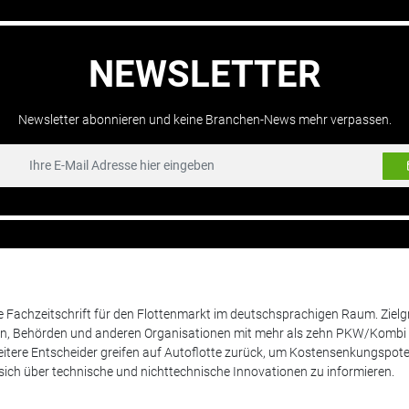
NEWSLETTER
Newsletter abonnieren und keine Branchen-News mehr verpassen.
de Fachzeitschrift für den Flottenmarkt im deutschsprachigen Raum. Zie
en, Behörden und anderen Organisationen mit mehr als zehn PKW/Kombi 
itere Entscheider greifen auf Autoflotte zurück, um Kostensenkungspote
ich über technische und nichttechnische Innovationen zu informieren.