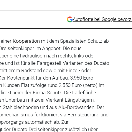
Autoflotte bei Google bevor
 einer
Kooperation
mit dem Spezialisten Schutz ab
Dreiseitenkipper im Angebot. Die neue
ber eine hydraulisch nach rechts, links oder
e und ist für alle Fahrgestell-Varianten des Ducato
mittlerem Radstand sowie mit Einzel- oder
Der Kostenpunkt für den Aufbau: 3.950 Euro
ch Kunden Fiat zufolge rund 2.550 Euro (netto) im
 direkt beim der Firma Schutz. Die Ladefläche
en Unterbau mit zwei Vierkant-Längsträgern,
m Stahlblechboden und aus Alu-Bordwänden. Der
ippmechanismus funktioniert via Fernsteuerung und
ppvorgangs automatisch ab. Zur
t der Ducato Dreiseitenkipper zusätzlich über