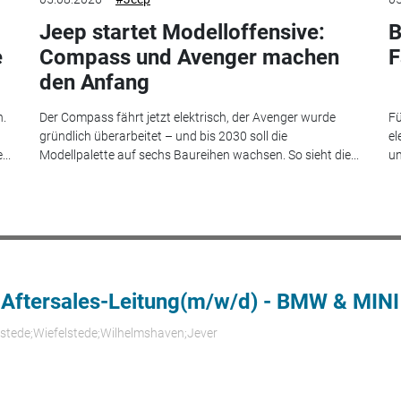
Jeep startet Modelloffensive:
B
e
Compass und Avenger machen
F
den Anfang
n.
Der Compass fährt jetzt elektrisch, der Avenger wurde
Fü
gründlich überarbeitet – und bis 2030 soll die
el
..
Modellpalette auf sechs Baureihen wachsen. So sieht die...
un
 Aftersales-Leitung(m/w/d) - BMW & MINI
rstede;Wiefelstede;Wilhelmshaven;Jever