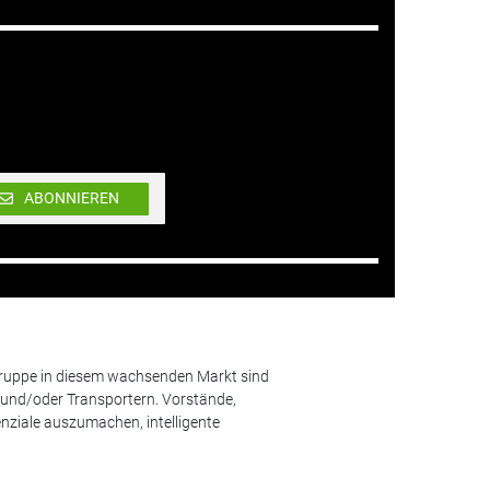
ABONNIEREN
lgruppe in diesem wachsenden Markt sind
und/oder Transportern. Vorstände,
nziale auszumachen, intelligente