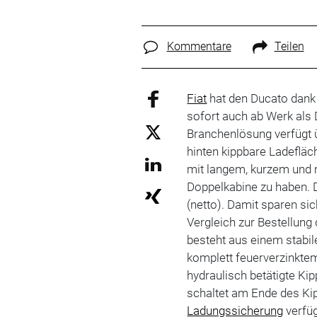
Kommentare
Teilen
Fiat
hat den Ducato dank
sofort auch ab Werk als 
Branchenlösung verfügt ü
hinten kippbare Ladefläch
mit langem, kurzem und 
Doppelkabine zu haben. 
(netto). Damit sparen si
Vergleich zur Bestellung
besteht aus einem stabil
komplett feuerverzinkte
hydraulisch betätigte K
schaltet am Ende des Ki
Ladungssicherung
verfüg