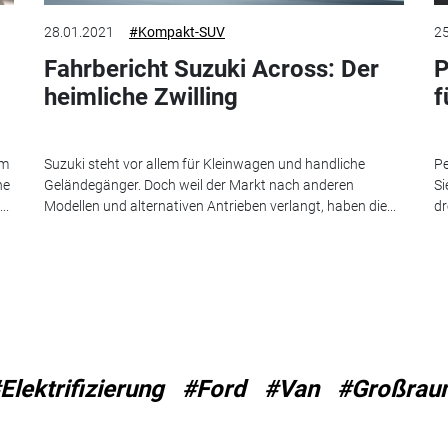
28.01.2021
#Kompakt-SUV
25
Fahrbericht Suzuki Across: Der
P
heimliche Zwilling
f
em
Suzuki steht vor allem für Kleinwagen und handliche
Pe
he
Geländegänger. Doch weil der Markt nach anderen
Si
..
Modellen und alternativen Antrieben verlangt, haben die...
dr
Elektrifizierung
#Ford
#Van
#Großrau