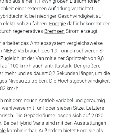
rieb aus einer 1,1 kWh großen
Lithium-Ionen-
lichkeit einer externen Aufladung verzichtet.
ybridtechnik, bei niedriger Geschwindigkeit auf
n elektrisch zu fahren.
Energie
dafür bekommt der
durch regeneratives
Bremsen
Strom erzeugt.
n arbeitet das Antriebssystem vergleichsweise
rten NEFZ-Verbrauch des 1,9 Tonnen schweren S-
Zugleich ist der Van mit einer Sprintzeit von 9,8
auf 100 km/h auch antrittsstark. Der größere
ter mehr und es dauert 0,2 Sekunden länger, um die
iges Niveau zu treiben. Die Höchstgeschwindigkeit
182 km/h.
ch mit dem neuen Antrieb variabel und geräumig.
s wahlweise mit fünf oder sieben Sitze. Letztere
orisch. Die Gepäckräume lassen sich auf 2.020
rn. Beide Hybrid-Vans sind mit den Ausstattungen
ale
kombinierbar. Außerdem bietet Ford sie als