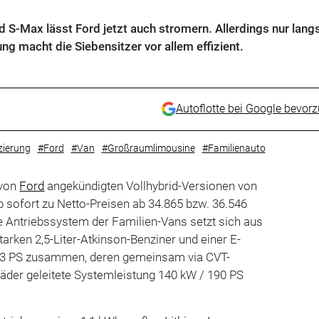
d S-Max lässt Ford jetzt auch stromern. Allerdings nur lan
rung macht die Siebensitzer vor allem effizient.
Autoflotte bei Google bevor
izierung
#Ford
#Van
#Großraumlimousine
#Familienauto
 von
Ford
angekündigten Vollhybrid-Versionen von
 sofort zu Netto-Preisen ab 34.865 bzw. 36.546
e Antriebssystem der Familien-Vans setzt sich aus
arken 2,5-Liter-Atkinson-Benziner und einer E-
33 PS zusammen, deren gemeinsam via CVT-
äder geleitete Systemleistung 140 kW / 190 PS