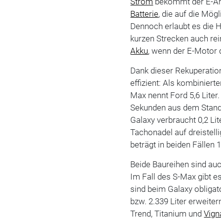
Strom
bekommt der E-Ant
Batterie
, die auf die Mög
Dennoch erlaubt es die H
kurzen Strecken auch rei
Akku
, wenn der E-Motor 
Dank dieser Rekuperatio
effizient: Als kombinie
Max nennt Ford 5,6 Liter. 
Sekunden aus dem Stand 
Galaxy verbraucht 0,2 Li
Tachonadel auf dreistell
beträgt in beiden Fällen 
Beide Baureihen sind au
Im Fall des S-Max gibt e
sind beim Galaxy obligat
bzw. 2.339 Liter erweite
Trend, Titanium und
Vign