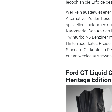
jedoch an die Erfolge de
Wer kein ausgewiesener R
Alternative. Zu den Beso
speziellen Lackfarben so
Karosserie. Den Antrieb l
Twinturbo-V6-Benziner mi
Hinterräder leitet. Preis
Standard-GT kostet in De
nur an wenige ausgewähl
Ford GT Liquid C
Heritage Edition