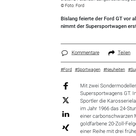
© Foto: Ford
Bislang feierte der Ford GT vor 
nimmt der Supersportwagen erst
Kommentare
Teilen
#Ford
#Sportwagen
#Neuheiten
#Su
Mit zwei Sondermodellen
Supersportwagens GT. In 
Sportler die Karosserie
im Jahr 1966 das 24-St
einer carbonschwarzen 
goldfarbene 20-Zoll-Felg
einer Reihe mit drei frü