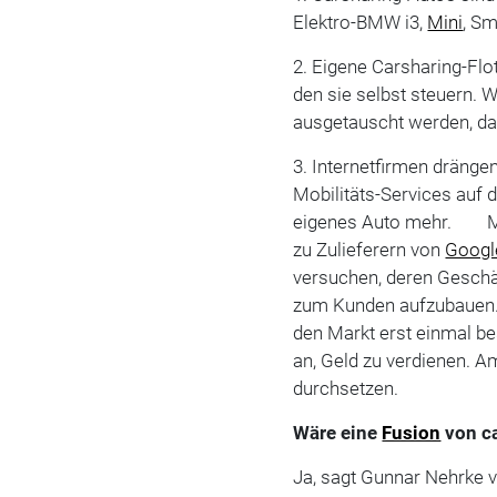
Elektro-BMW i3,
Mini
, S
2. Eigene Carsharing-Flo
den sie selbst steuern.
ausgetauscht werden, 
3. Internetfirmen dränge
Mobilitäts-Services auf 
eigenes Auto mehr. M
zu Zulieferern von
Googl
versuchen, deren Gesch
zum Kunden aufzubauen. "
den Markt erst einmal 
an, Geld zu verdienen. A
durchsetzen.
Wäre eine
Fusion
von c
Ja, sagt Gunnar Nehrke