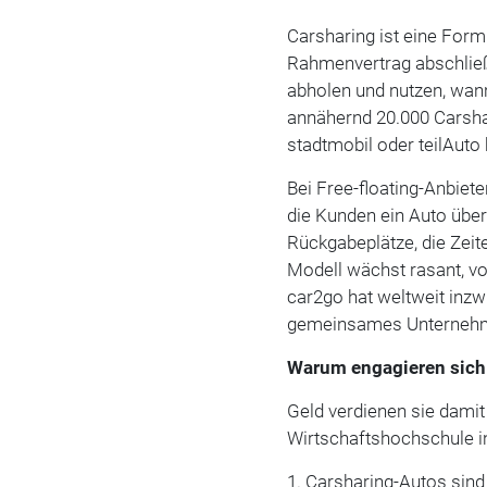
Carsharing ist eine For
Rahmenvertrag abschließ
abholen und nutzen, wann
annähernd 20.000 Carshar
stadtmobil oder teilAuto 
Bei Free-floating-Anbiet
die Kunden ein Auto übe
Rückgabeplätze, die Zei
Modell wächst rasant, vo
car2go hat weltweit inzw
gemeinsames Unterneh
Warum engagieren sich 
Geld verdienen sie damit 
Wirtschaftshochschule i
1. Carsharing-Autos sin