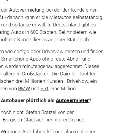
m der
Autovermietung
, bei der der Kunde einen
t - danach kann er die Mietautos selbstständig
 und so lange er will. In Deutschland gibt es
ing-Autos in 600 Städten. Bei Anbietern wie
holt der Kunde dieses an einer Station ab.
ern wie car2go oder DriveNow mieten und finden
r Smartphone-Apps ohne feste Abhol- und
ten werden minutengenau abgerechnet. Dieses
r allem in Großstädten. Die
Daimler
-Tochter
ischen drei Millionen Kunden - DriveNow, ein
men von
BMW
und
Sixt
, eine Million.
Autobauer plötzlich als
Autovermieter
?
noch nicht. Stefan Bratzel von der
n Bergisch-Gladbach nennt drei Gründe:
d
Werbung
, Autofahrer können also mal einen