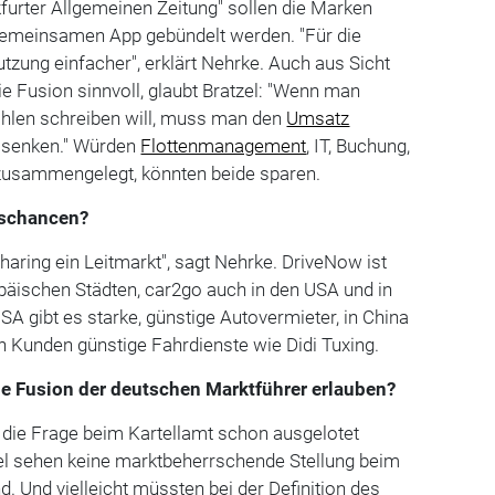
furter Allgemeinen Zeitung" sollen die Marken
 gemeinsamen App gebündelt werden. "Für die
zung einfacher", erklärt Nehrke. Auch aus Sicht
 Fusion sinnvoll, glaubt Bratzel: "Wenn man
hlen schreiben will, muss man den
Umsatz
senken." Würden
Flottenmanagement
, IT, Buchung,
zusammengelegt, könnten beide sparen.
nschancen?
haring ein Leitmarkt", sagt Nehrke. DriveNow ist
äischen Städten, car2go auch in den USA und in
USA gibt es starke, günstige Autovermieter, in China
n Kunden günstige Fahrdienste wie Didi Tuxing.
ne Fusion der deutschen Marktführer erlauben?
die Frage beim Kartellamt schon ausgelotet
el sehen keine marktbeherrschende Stellung beim
. Und vielleicht müssten bei der Definition des