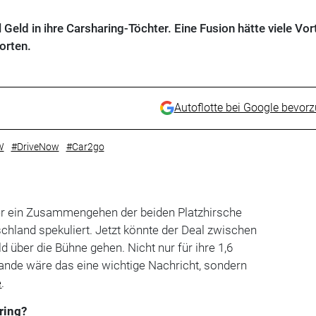
Geld in ihre Carsharing-Töchter. Eine Fusion hätte viele Vort
orten.
Autoflotte bei Google bevor
W
#DriveNow
#Car2go
er ein Zusammengehen der beiden Platzhirsche
chland spekuliert. Jetzt könnte der Deal zwischen
d über die Bühne gehen. Nicht nur für ihre 1,6
ande wäre das eine wichtige Nachricht, sondern
e
.
ring?