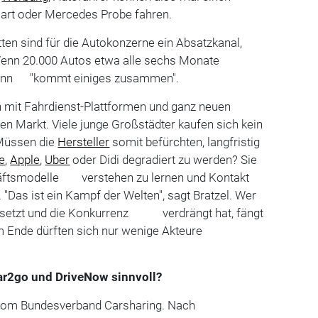
mart oder Mercedes Probe fahren.
tten sind für die Autokonzerne ein Absatzkanal,
 Wenn 20.000 Autos etwa alle sechs Monate
dann "kommt einiges zusammen".
n mit Fahrdienst-Plattformen und ganz neuen
den Markt. Viele junge Großstädter kaufen sich kein
üssen die
Hersteller
somit befürchten, langfristig
e
,
Apple
,
Uber
oder Didi degradiert zu werden? Sie
äftsmodelle verstehen zu lernen und Kontakt
Das ist ein Kampf der Welten", sagt Bratzel. Wer
besetzt und die Konkurrenz verdrängt hat, fängt
m Ende dürften sich nur wenige Akteure
ar2go und DriveNow sinnvoll?
 vom Bundesverband Carsharing. Nach