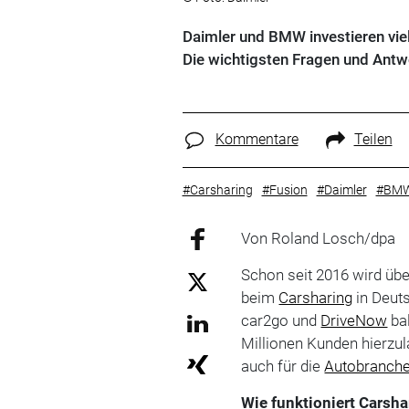
Daimler und BMW investieren viel 
Die wichtigsten Fragen und Antw
Kommentare
Teilen
#Carsharing
#Fusion
#Daimler
#BM
Von Roland Losch/dpa
Schon seit 2016 wird üb
beim
Carsharing
in Deuts
car2go und
DriveNow
bal
Millionen Kunden hierzul
auch für die
Autobranch
Wie funktioniert Carsha