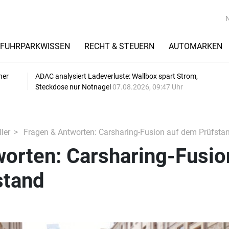
FUHRPARKWISSEN
RECHT & STEUERN
AUTOMARKEN
her
ADAC analysiert Ladeverluste: Wallbox spart Strom,
Steckdose nur Notnagel
07.08.2026, 09:47 Uhr
ler
Fragen & Antworten: Carsharing-Fusion auf dem Prüfsta
worten: Carsharing-Fusio
stand