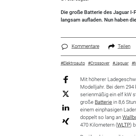
Die große Batterie des Jaguar I-
langsam aufladen. Nun haben die
Kommentare
Teilen
#Elektroauto
#Crossover
#Jaguar
#M
Mit höherer Ladegeschwi
Modelljahr. Bei dem 294 
serienmäßig ein elf kW s
große
Batterie
in 8,6 Stu
einem einphasigen Lader
doppelt so lang an
Wallb
470 Kilometern (
WLTP
) 