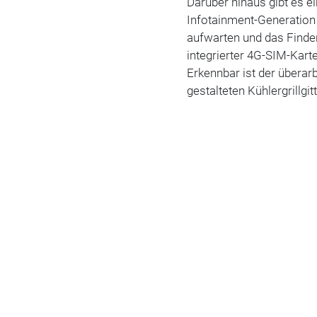
Darüber hinaus gibt es e
Infotainment-Generation 
aufwarten und das Finden
integrierter 4G-SIM-Kart
Erkennbar ist der übera
gestalteten Kühlergrillgit