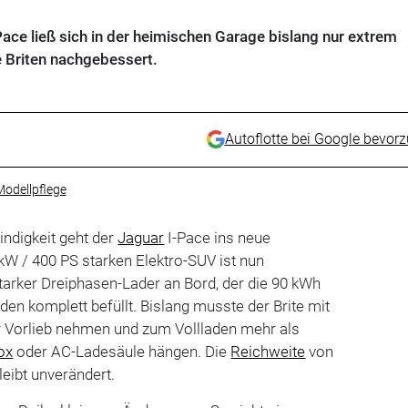
Pace ließ sich in der heimischen Garage bislang nur extrem
 Briten nachgebessert.
Autoflotte bei Google bevor
odellpflege
ndigkeit geht der
Jaguar
I-Pace ins neue
kW / 400 PS starken Elektro-SUV ist nun
tarker Dreiphasen-Lader an Bord, der die 90 kWh
nden komplett befüllt. Bislang musste der Brite mit
 Vorlieb nehmen und zum Vollladen mehr als
ox
oder AC-Ladesäule hängen. Die
Reichweite
von
bleibt unverändert.