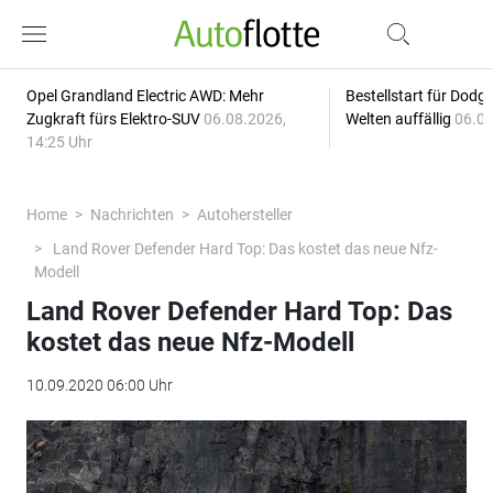
Opel Grandland Electric AWD: Mehr
Bestellstart für Dodg
Zugkraft fürs Elektro-SUV
06.08.2026,
Welten auffällig
06.08
14:25 Uhr
Home
Nachrichten
Autohersteller
Land Rover Defender Hard Top: Das kostet das neue Nfz-
Modell
Land Rover Defender Hard Top: Das
kostet das neue Nfz-Modell
10.09.2020 06:00 Uhr