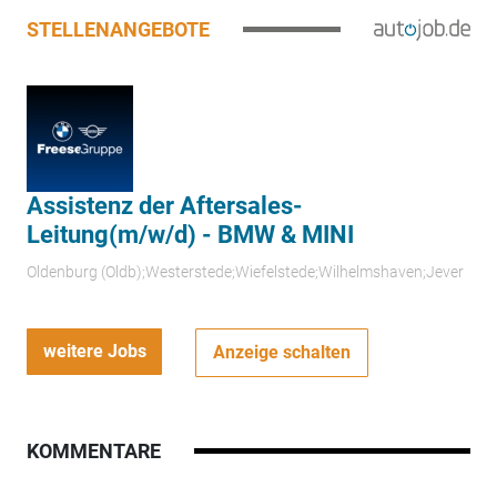
STELLENANGEBOTE
Assistenz der Aftersales-
Leitung(m/w/d) - BMW & MINI
Oldenburg (Oldb);Westerstede;Wiefelstede;Wilhelmshaven;Jever
weitere Jobs
Anzeige schalten
KOMMENTARE