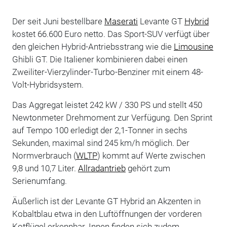
Der seit Juni bestellbare
Maserati
Levante GT
Hybrid
kostet 66.600 Euro netto. Das Sport-SUV verfügt über
den gleichen Hybrid-Antriebsstrang wie die
Limousine
Ghibli GT. Die Italiener kombinieren dabei einen
Zweiliter-Vierzylinder-Turbo-Benziner mit einem 48-
Volt-Hybridsystem.
Das Aggregat leistet 242 kW / 330 PS und stellt 450
Newtonmeter Drehmoment zur Verfügung. Den Sprint
auf Tempo 100 erledigt der 2,1-Tonner in sechs
Sekunden, maximal sind 245 km/h möglich. Der
Normverbrauch (
WLTP
) kommt auf Werte zwischen
9,8 und 10,7 Liter.
Allradantrieb
gehört zum
Serienumfang.
Äußerlich ist der Levante GT Hybrid an Akzenten in
Kobaltblau etwa in den Luftöffnungen der vorderen
Kotflügel erkennbar. Innen finden sich zudem