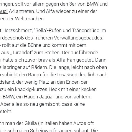
ingen, soll vor allem gegen den 3er von
BMW
und
Audi
A4 antreten. Und Alfa wieder zu einer der
en der Welt machen.
mit Herzschmerz, "Bella"-Rufen und Tränendrüse im
 Erdgeschoß des früheren Verwaltungsgebäudes.
o rollt auf die Bühne und kommt mit dem
e aus „Turandot“ zum Stehen. Der ausführende
i hatte sich zuvor brav als Alfa-Fan geoutet. Dann
eilsbringer auf Rädern. Die lange, leicht nach oben
schiebt den Raum für die Insassen deutlich nach
adstand, der wenig Platz an den Enden der
dazu ein knackig-kurzes Heck mit einer kecken
hen BMW, ein Hauch
Jaguar
und von achtern
 Aber alles so neu gemischt, dass keine
steht.
n man der Giulia (in Italien haben Autos oft
n die schmalen Scheinwerferaugen schaut. Die