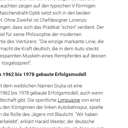
Leuchten zeigen auf den typischen V-förmigen
aschendraht-Optik setzt sich in den beiden
rt. Ohne Zweifel ist Chefdesigner Lorenzo
ngen, dass sich das Prädikat "schön" verdient. Der
piel für seine Philosophie der modernen
tie des Viertürers: "Die einzige markante Linie, die
 macht die Kraft deutlich, die in dem Auto steckt.
gespannten Muskeln eines Rennpferdes auf dessen
 losgaloppiert".
n 1962 bis 1978 gebaute Erfolgsmodell
it dem weiblichen Namen Giulia ist eine
1962 bis 1978 gebaute Erfolgsmodell, auch wenn
tschaft gibt. Die sportliche
Limousine
von einst
zu den Königinnen der linken Autobahnspur, spielte
 die Rolle des Jägers mit Blaulicht. "Wir haben
erbelebt", erklärt Harald Wester, der deutsche