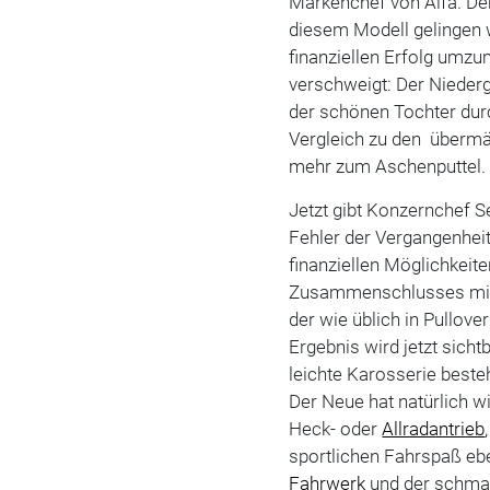
Markenchef von Alfa. Der
diesem Modell gelingen 
finanziellen Erfolg umz
verschweigt: Der Nieder
der schönen Tochter durc
Vergleich zu den übermä
mehr zum Aschenputtel.
Jetzt gibt Konzernchef S
Fehler der Vergangenheit
finanziellen Möglichkeite
Zusammenschlusses m
der wie üblich in Pullove
Ergebnis wird jetzt sicht
leichte Karosserie beste
Der Neue hat natürlich 
Heck- oder
Allradantrieb
sportlichen Fahrspaß eb
Fahrwerk
und der schmal