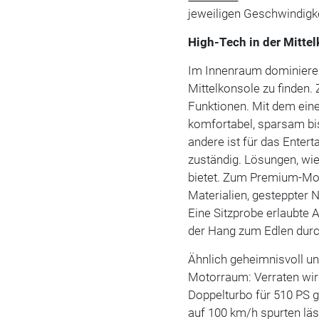
jeweiligen Geschwindigke
High-Tech in der Mitte
Im Innenraum dominieren
Mittelkonsole zu finden.
Funktionen. Mit dem ein
komfortabel, sparsam bis
andere ist für das Enter
zuständig. Lösungen, wie
bietet. Zum Premium-Mode
Materialien, gesteppter 
Eine Sitzprobe erlaubte 
der Hang zum Edlen durc
Ähnlich geheimnisvoll un
Motorraum: Verraten wir
Doppelturbo für 510 PS gu
auf 100 km/h spurten lä