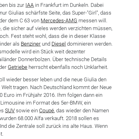
ben bis zur
IAA
in Frankfurt im Dunkeln. Dabei
nur Giulias schärfste Seite, das Super-"Girl", dass
der dem C 63 von
Mercedes-AMG
messen will.
 die sicher auf vieles werden verzichten müssen,
och. Fest steht wohl, dass die in dieser Klasse
linder als
Benziner
und
Diesel
dominieren werden.
gsmodelle wird ein Stück weit dezenter
länder Donnerbolzen. Über technische Details
der
Getriebe
herrscht ebenfalls noch Unklarheit.
oll wieder besser leben und die neue Giulia den
e Welt tragen. Nach Deutschland kommt der Neue
0 Euro im Frühjahr 2016. Ihm folgen dann ein
e Limousine im Format des 5er-BMW, ein
es
SUV
sowie ein
Coupé
, das wieder den Namen
 wurden 68.000 Alfa verkauft. 2018 sollen es
Und die Zentrale soll zurück ins alte Haus. Wenn
t.