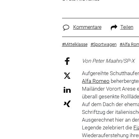
Kommentare
Teilen
#Mittelklasse
#Sportwagen
#Alfa Ro
Von Peter Maahn/SP-X
Aufgereihte Schutthaufen
Alfa Romeo
beherbergten
Mailänder Vorort Arese 
überall gesenkte Rollläd
Auf dem Dach der ehemal
Schriftzug der italienisc
Ausgerechnet hier an de
Legende zelebriert die
Fi
Wiederauferstehung ihre