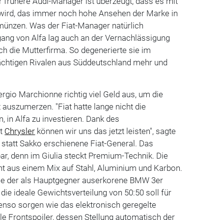
 frühere Audi-Manager ist überzeugt, dass es mit
wird, das immer noch hohe Ansehen der Marke in
umünzen. Was der Fiat-Manager natürlich
gang von Alfa lag auch an der Vernachlässigung
h die Mutterfirma. So degenerierte sie im
chtigen Rivalen aus Süddeutschland mehr und
ergio Marchionne richtig viel Geld aus, um die
 auszumerzen. "Fiat hatte lange nicht die
n, in Alfa zu investieren. Dank des
it
Chrysler
können wir uns das jetzt leisten", sagte
r statt Sakko erschienene Fiat-General. Das
bar, denn im Giulia steckt Premium-Technik. Die
ht aus einem Mix auf Stahl, Aluminium und Karbon.
wie der als Hauptgegner auserkorene BMW 3er
, die ideale Gewichtsverteilung von 50:50 soll für
enso sorgen wie das elektronisch geregelte
e Frontspoiler, dessen Stellung automatisch der