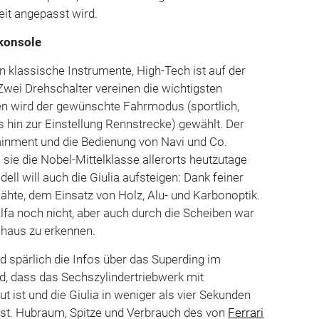
it angepasst wird.
lkonsole
 klassische Instrumente, High-Tech ist auf der
 Zwei Drehschalter vereinen die wichtigsten
en wird der gewünschte Fahrmodus (sportlich,
 hin zur Einstellung Rennstrecke) gewählt. Der
tainment und die Bedienung von Navi und Co.
 sie die Nobel-Mittelklasse allerorts heutzutage
ll will auch die Giulia aufsteigen: Dank feiner
Nähte, dem Einsatz von Holz, Alu- und Karbonoptik.
Alfa noch nicht, aber auch durch die Scheiben war
haus zu erkennen.
d spärlich die Infos über das Superding im
d, dass das Sechszylindertriebwerk mit
t ist und die Giulia in weniger als vier Sekunden
sst. Hubraum, Spitze und Verbrauch des von
Ferrari