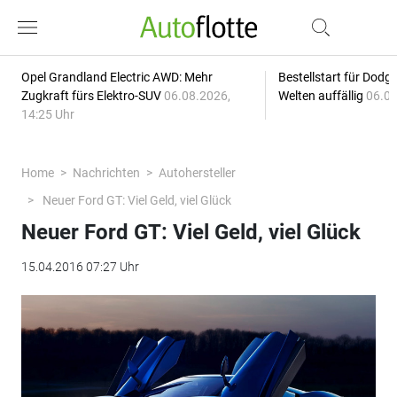
Opel Grandland Electric AWD: Mehr
Bestellstart für Dodg
Zugkraft fürs Elektro-SUV
06.08.2026,
Welten auffällig
06.08
14:25 Uhr
Home
Nachrichten
Autohersteller
Neuer Ford GT: Viel Geld, viel Glück
Neuer Ford GT: Viel Geld, viel Glück
15.04.2016 07:27 Uhr