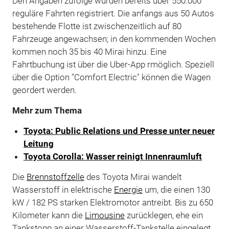
Den Angaben zufolge wurden bereits über 550.000
reguläre Fahrten registriert. Die anfangs aus 50 Autos
bestehende Flotte ist zwischenzeitlich auf 80
Fahrzeuge angewachsen; in den kommenden Wochen
kommen noch 35 bis 40 Mirai hinzu. Eine
Fahrtbuchung ist über die Uber-App rmöglich. Speziell
über die Option "Comfort Electric" können die Wagen
geordert werden.
Mehr zum Thema
Toyota: Public Relations und Presse unter neuer
Leitung
Toyota Corolla: Wasser reinigt Innenraumluft
Die
Brennstoffzelle
des Toyota Mirai wandelt
Wasserstoff in elektrische
Energie
um, die einen 130
kW / 182 PS starken Elektromotor antreibt. Bis zu 650
Kilometer kann die
Limousine
zurücklegen, ehe ein
Tankstopp an einer Wasserstoff-Tankstelle eingelegt