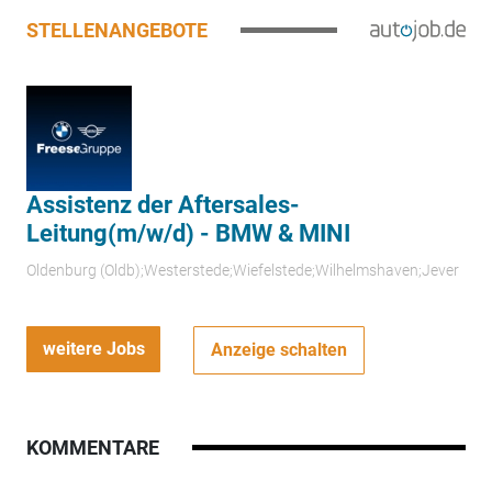
STELLENANGEBOTE
Assistenz der Aftersales-
Leitung(m/w/d) - BMW & MINI
Oldenburg (Oldb);Westerstede;Wiefelstede;Wilhelmshaven;Jever
weitere Jobs
Anzeige schalten
KOMMENTARE