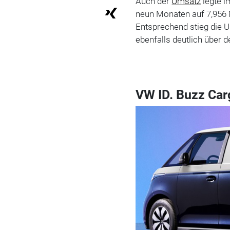
Auch der
Umsatz
legte i
neun Monaten auf 7,956 M
Entsprechend stieg die U
ebenfalls deutlich über d
VW ID. Buzz Car