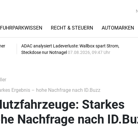
FUHRPARKWISSEN
RECHT & STEUERN
AUTOMARKEN
her
ADAC analysiert Ladeverluste: Wallbox spart Strom,
Steckdose nur Notnagel
07.08.2026, 09:47 Uhr
ler
rkes Ergebnis – hohe Nachfrage nach ID.Buzz
utzfahrzeuge: Starkes
ohe Nachfrage nach ID.Bu