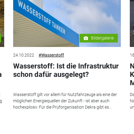
Bildergalerie
24.10.2022
#Wasserstoff
18
Wasserstoff: Ist die Infrastruktur
N
a
schon dafür ausgelegt?
K
M
t
Wasserstoff gilt vor allem für Nutzfahrzeuge als eine der
Da
ng
möglichen Energiequellen der Zukunft - ist aber auch
Na
hochexplosiv. Für die Prüforganisation Dekra gibt es...
un