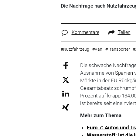
Die Nachfrage nach Nutzfahrzeugen
Kommentare
Teilen
#Nutzfahrzeug
#Van
#Transporter
#
Die schwache Nachfrage 
Ausnahme von
Spanien
v
Märkte in der EU Rückgän
Gesamtabsatz schrumpft
Prozent auf knapp 134.0
ist bereits seit eineinvier
Mehr zum Thema
Euro 7: Autos und T
Wasserstoff: Ist die