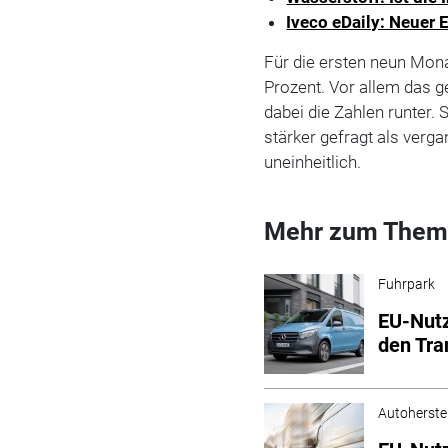
Iveco eDaily: Neuer E
Für die ersten neun Mon
Prozent. Vor allem das g
dabei die Zahlen runter
stärker gefragt als verg
uneinheitlich.
Mehr zum Them
Fuhrpark
EU-Nut
den Tra
Autoherstel