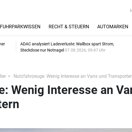
FUHRPARKWISSEN
RECHT & STEUERN
AUTOMARKEN
her
ADAC analysiert Ladeverluste: Wallbox spart Strom,
Steckdose nur Notnagel
07.08.2026, 09:47 Uhr
ler
Nutzfahrzeuge: Wenig Interesse an Vans und Transporter
e: Wenig Interesse an Va
tern