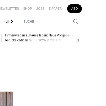
NEWSLETTER
SHOP
JOBS
E-PAPER
ABO
FUHRPARK-TOOLS
EVENTS
FLOTTENLÖSUNGEN
Firmenwagen zuhause laden: Neue Vorgaben sind zu
Opel
berücksichtigen
07.08.2026, 07:00 Uhr
SU