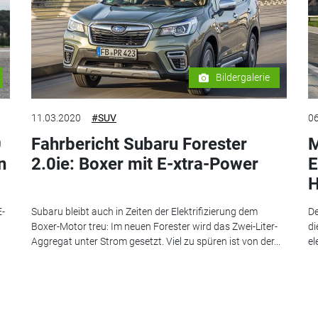
Bildergalerie
11.03.2020
#SUV
06
0
Fahrbericht Subaru Forester
M
n
2.0ie: Boxer mit E-xtra-Power
E
H
E-
Subaru bleibt auch in Zeiten der Elektrifizierung dem
De
Boxer-Motor treu: Im neuen Forester wird das Zwei-Liter-
di
Aggregat unter Strom gesetzt. Viel zu spüren ist von der...
el