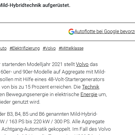
Mild-Hybridtechnik aufgerüstet.
Autoflotte bei Google bevor
auto
#Elektrifizierung
#Volvo
#Mittelklasse
tartenden Modelljahr 2021 stellt
Volvo
das
 60er- und 90er-Modelle auf Aggregate mit Mild-
sollen mit Hilfe eines 48-Volt-Startergenerators
von bis zu 15 Prozent erreichen. Die
Technik
en Bewegungsenergie in elektrische
Energie
um,
ieder genutzt wird.
er B3, B4, B5 und B6 genannten Mild-Hybrid-
kW / 163 PS bis 220 kW / 300 PS. Alle Aggregate
e Achtgang-Automatik gekoppelt. Im Fall des Volvo