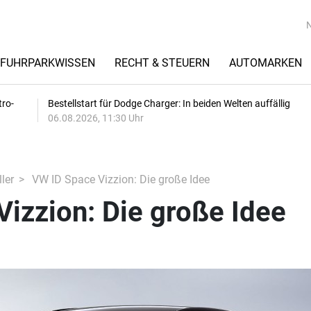
FUHRPARKWISSEN
RECHT & STEUERN
AUTOMARKEN
tro-
Bestellstart für Dodge Charger: In beiden Welten auffällig
06.08.2026, 11:30 Uhr
ler
VW ID Space Vizzion: Die große Idee
izzion: Die große Idee