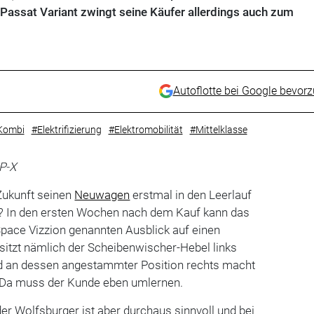
Passat Variant zwingt seine Käufer allerdings auch zum
Autoflotte bei Google bevor
Kombi
#Elektrifizierung
#Elektromobilität
#Mittelklasse
P-X
Zukunft seinen
Neuwagen
erstmal in den Leerlauf
? In den ersten Wochen nach dem Kauf kann das
Space Vizzion genannten Ausblick auf einen
 sitzt nämlich der Scheibenwischer-Hebel links
d an dessen angestammter Position rechts macht
t. Da muss der Kunde eben umlernen.
er Wolfsburger ist aber durchaus sinnvoll und bei