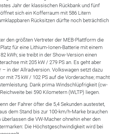
hstes Jahr der klassischen Rückbank und fünf
 öffnet sich ein Kofferraum mit 586 Litern
mklappbaren Rücksitzen dürfte noch beträchtlich
er den größten Vertreter der MEB-Plattform die
Platz für eine Lithium-Ionen-Batterie mit einem
 82 kWh; sie treibt in der Show-Version einen
terachse mit 205 kW / 279 PS an. Es geht aber
 – in der Allradversion. Volkswagen setzt dazu
tor mit 75 kW / 102 PS auf die Vorderachse; macht
stemleistung. Dank prima Windschlüpfrigkeit (cw-
-Reichweite bei 590 Kilometern (WLTP) liegen.
wenn der Fahrer öfter die 5,4 Sekunden austestet,
n aus dem Stand bis zur 100-km/h-Marke brauchen
en überlassen die VW-Macher ohnehin eher den
ermarken: Die Höchstgeschwindigkeit wird bei