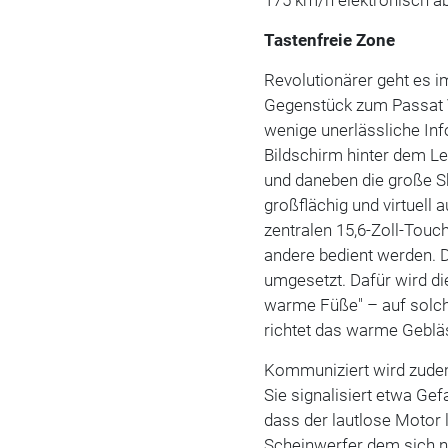
175 km/h elektronisch ab
Tastenfreie Zone
Revolutionärer geht es i
Gegenstück zum Passat V
wenige unerlässliche Inf
Bildschirm hinter dem Le
und daneben die große S
großflächig und virtuell
zentralen 15,6-Zoll-Touc
andere bedient werden. Di
umgesetzt. Dafür wird d
warme Füße" – auf solch
richtet das warme Geblä
Kommuniziert wird zudem
Sie signalisiert etwa Ge
dass der lautlose Motor 
Scheinwerfer dem sich n