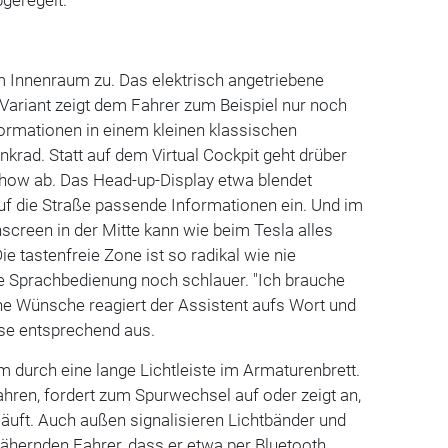
geregelt.
m Innenraum zu. Das elektrisch angetriebene
ariant zeigt dem Fahrer zum Beispiel nur noch
ormationen in einem kleinen klassischen
nkrad. Statt auf dem Virtual Cockpit geht drüber
how ab. Das Head-up-Display etwa blendet
 auf die Straße passende Informationen ein. Und im
hscreen in der Mitte kann wie beim Tesla alles
e tastenfreie Zone ist so radikal wie nie
ie Sprachbedienung noch schlauer. "Ich brauche
e Wünsche reagiert der Assistent aufs Wort und
se entsprechend aus.
 durch eine lange Lichtleiste im Armaturenbrett.
fahren, fordert zum Spurwechsel auf oder zeigt an,
läuft. Auch außen signalisieren Lichtbänder und
ähernden Fahrer, dass er etwa per Bluetooth