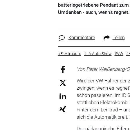
batteriegetriebene Pendant zum 
Umdenken - auch, wenn's regnet.
Kommentare
Teilen
#Elektroauto
#LA Auto Show
#VW
#
Von Peter Weißenberg/S
Wird der
VW
-Fahrer der 
zwingen, wenn es regnet
schon passieren. Im ID 
stattlichen Elektrokombi
hinter dem Lenkrad – un
sich die Automatik brei
Der pädagogische Eifer d