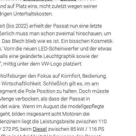
d auf Platz eins, nicht zuletzt wegen seiner
edrigen Unterhaltskosten.
it (bis 2022) erhielt der Passat nun eine letzte
ußerlich muss man schon zweimal hinschauen, um
Das Blech blieb wie es ist. Ein bisschen Kosmetik
ck. Vorn die neuen LED-Scheinwerfer und der etwas
nfalls eine geänderte Leuchtgraphik sowie der
, mittig unter dem VW-Logo platziert.
 Wolfsburger den Fokus auf Komfort, Bedienung,
Wirtschaftlichkeit. Schließlich gilt es, im am
gment die Pole Position zu halten. Doch müsste
Menge verbocken, als dass der Passat in
rdet wäre. Wenn im August die modellgepflegte
geht, bilden insgesamt acht Motoren die
Benzinern liegt die Leistungsbreite zwischen 110
/ 272 PS, beim
Diesel
zwischen 85 kW / 116 PS