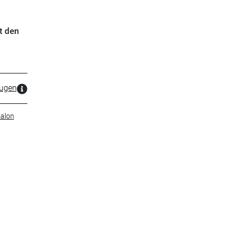
t den
zugen
alon