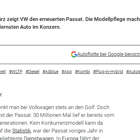
rz zeigt VW den erneuerten Passat. Die Modellpflege mach
dernsten Auto im Konzern.
Autoflotte bei Google bevor
eit
#WLTP
#Diesel
#Adblue
#App
#Kombi
#Plug-in-Hybrid
#Autos
X
enkt man bei Volkwagen stets an den Golf. Doch
ist der Passat. 30 Millionen Mal lief er bereits vom
 Generationen. Kein Konkurrenzmodell kann da
uf die
Statistik
, war der Passat voriges Jahr in
beliebteste
Dienstwagen
. In
Europa
fährt der