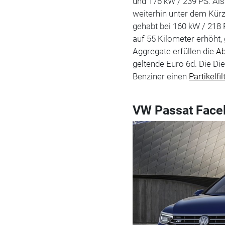
und 176 kW / 239 PS. Al
weiterhin unter dem Kürz
gehabt bei 160 kW / 218 
auf 55 Kilometer erhöht
Aggregate erfüllen die
A
geltende Euro 6d. Die Di
Benziner einen
Partikelfil
VW Passat Facel