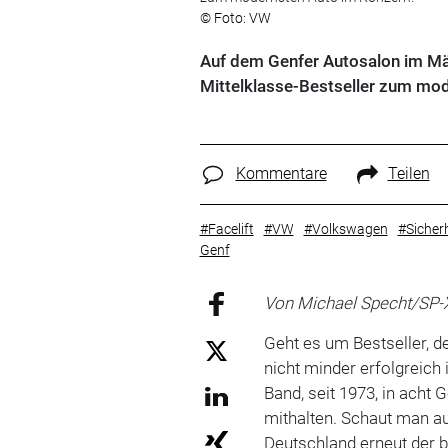
© Foto: VW
Auf dem Genfer Autosalon im Mä
Mittelklasse-Bestseller zum mo
Kommentare
Teilen
#Facelift
#VW
#Volkswagen
#Sicherh
Genf
Von Michael Specht/SP-
Geht es um Bestseller, d
nicht minder erfolgreich 
Band, seit 1973, in acht
mithalten. Schaut man a
Deutschland erneut der 