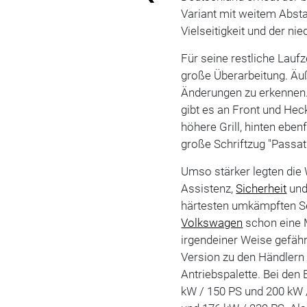
Variant mit weitem Abstan
Vielseitigkeit und der ni
Für seine restliche Laufze
große Überarbeitung. Ä
Änderungen zu erkennen. 
gibt es an Front und He
höhere Grill, hinten ebe
große Schriftzug "Passat"
Umso stärker legten die
Assistenz,
Sicherheit
und 
härtesten umkämpften Se
Volkswagen
schon eine 
irgendeiner Weise gefäh
Version zu den Händlern 
Antriebspalette. Bei den 
kW / 150 PS und 200 kW 