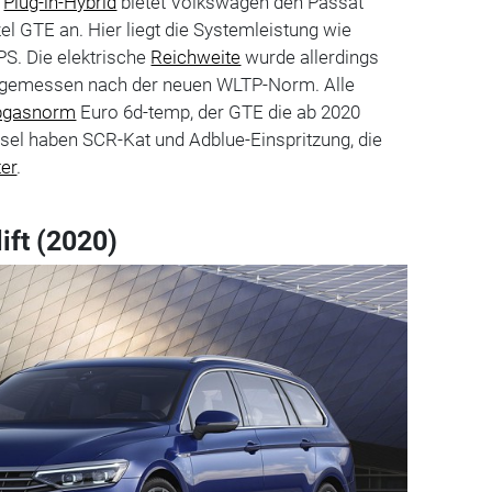
s
Plug-in-Hybrid
bietet Volkswagen den Passat
el GTE an. Hier liegt die Systemleistung wie
PS. Die elektrische
Reichweite
wurde allerdings
, gemessen nach der neuen WLTP-Norm. Alle
bgasnorm
Euro 6d-temp, der GTE die ab 2020
esel haben SCR-Kat und Adblue-Einspritzung, die
ter
.
ift (2020)