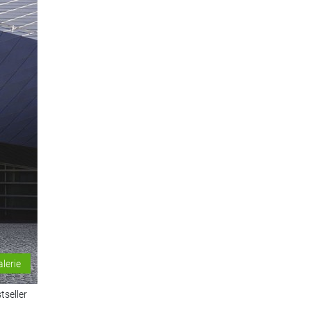
alerie
tseller