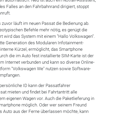
nen automatisch. Neu ist auch ein Notfall-Assistent,
es Falles an den Fahrbahnrand dirigiert, stoppt
nruft.
s zuvor läuft im neuen Passat die Bedienung ab.
reotypischen Befehle mehr nötig, es genügt die
rt wird das System mit einem "Hallo Volkswagen".
itte Generation des Modularen Infotainment-
interne Kürzel, ermöglicht, das Smartphone
urch die im Auto fest installierte SIM-Karte ist der
m Internet verbunden und kann so diverse Online-
attform "Volkswagen We" nutzen sowie Software-
empfangen.
persönliche ID kann der Passatfahrer
at mieten und findet bei Fahrtantritt alle
nem eigenen Wagen vor. Auch die Paketlieferung in
Smartphone möglich. Oder wer seinem Freund
as Auto aus der Ferne überlassen möchte, kann