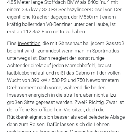
4,85 Meter lange Stoffdach-BMW als 840d "nur" mit
einem 235 kW / 320 PS Sechszylinder-Diesel vor. Der
eigentliche Kracher dagegen, der M850i mit einem
kräftig bollernden V8-Benziner unter der Haube, ist
erst ab 112.352 Euro netto zu haben.
Eine
Investition
, die mit Gänsehaut bei jedem Gasstoß
belohnt wird - zumindest wenn man im Sportmodus
unterwegs ist. Dann reagiert der sonst ruhige
Achtender direkt auf jeden Marschbefehl, braust
lautblubbernd auf und reißt das Cabrio mit der vollen
Wucht von 390 kW / 530 PS und 750 Newtonmetern
Drehmoment nach vorne, während die beiden
Insassen energisch in die straffen, aber nicht allzu
großen Sitze gepresst werden. Zwei? Richtig. Zwar ist
der offene 8er offiziell ein Viersitzer, doch die
Rückbank eignet sich besser als edel belederte Ablage
denn zum Reisen. Dafür lassen sich die Lehnen
umklappen, so können lange Gegenstände von dem