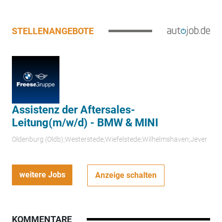
STELLENANGEBOTE
Assistenz der Aftersales-
Leitung(m/w/d) - BMW & MINI
Oldenburg (Oldb);Westerstede;Wiefelstede;Wilhelmshaven;Jever
weitere Jobs
Anzeige schalten
KOMMENTARE