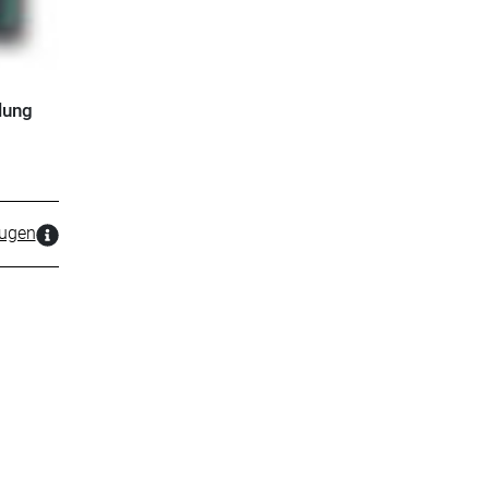
lung
zugen