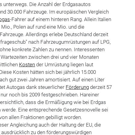
s unterwegs. Die Anzahl der Erdgasautos
rund 30.000 Fahrzeuge. Im europäischen Vergleich
ogas
-Fahrer auf einem hinteren Rang. Allein Italien
Mio., Polen auf rund eine Mio. und die
Fahrzeuge. Allerdings erlebe Deutschland derzeit
chfrageschub" nach Fahrzeugumrüstungen auf LPG,
 ohne konkrete Zahlen zu nennen. Interessenten
 Wartezeiten zwischen drei und vier Monaten
ittlichen
Kosten
der Umrüstung liegen laut
Diese Kosten hätten sich bei jährlich 15.000
ch gut zwei Jahren amortisiert. Auf einen Liter
et Autogas dank steuerlicher
Förderung
derzeit 57
s nur noch bis 2009 festgeschrieben. Hareiner
uversichtlich, dass die Ermäßigung wie bei Erdgas
n werde. Eine entsprechende Gesetzesnovelle sei
on allen Fraktionen gebilligt worden.
ieser Angleichung auch der Haltung der EU, die
f
ausdrücklich zu den förderungswürdigen