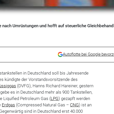
 nach Umrüstungen und hofft auf steuerliche Gleichbehand
Autoflotte bei Google bevor
stankstellen in Deutschland soll bis Jahresende
es kündigte der Vorstandsvorsitzende des
üssiggas
(DVFG), Hanns Richard Hareiner, gestern
t gebe es in Deutschland mehr als 900 Tankstellen,
e Liquified Petroleum Gas (
LPG
) gezapft werden
e
Erdgas
(Compressed Natural Gas –
CNG
) ist an
. Gegenwärtig sind in Deutschland erst 40.000