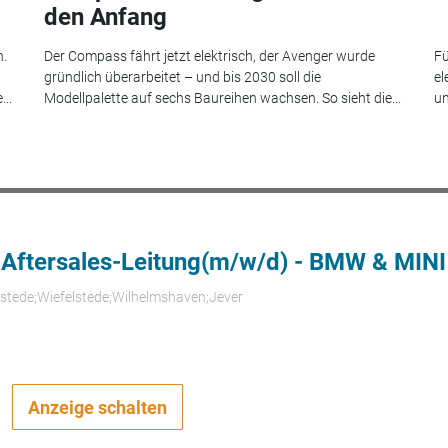
den Anfang
n.
Der Compass fährt jetzt elektrisch, der Avenger wurde
Fü
gründlich überarbeitet – und bis 2030 soll die
el
..
Modellpalette auf sechs Baureihen wachsen. So sieht die...
un
 Aftersales-Leitung(m/w/d) - BMW & MINI
rstede;Wiefelstede;Wilhelmshaven;Jever
Anzeige schalten