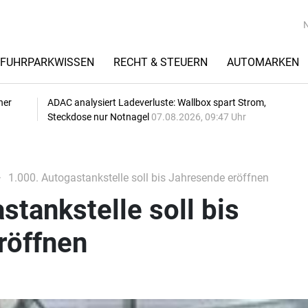
FUHRPARKWISSEN
RECHT & STEUERN
AUTOMARKEN
her
ADAC analysiert Ladeverluste: Wallbox spart Strom,
Steckdose nur Notnagel
07.08.2026, 09:47 Uhr
1.000. Autogastankstelle soll bis Jahresende eröffnen
stankstelle soll bis
röffnen