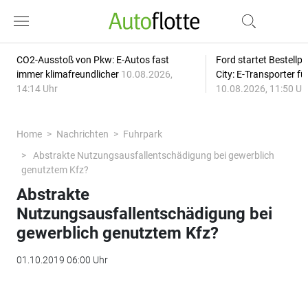
CO2-Ausstoß von Pkw: E-Autos fast
Ford startet Bestellph
immer klimafreundlicher
10.08.2026,
City: E-Transporter f
14:14 Uhr
10.08.2026, 11:50 Uh
Home
Nachrichten
Fuhrpark
Abstrakte Nutzungsausfallentschädigung bei gewerblich
genutztem Kfz?
Abstrakte
Nutzungsausfallentschädigung bei
gewerblich genutztem Kfz?
01.10.2019 06:00 Uhr