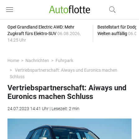
Opel Grandland Electric AWD: Mehr
Bestellstart für Dodg
Zugkraft fürs Elektro-SUV
06.08.2026,
Welten auffällig
06.08
14:25 Uhr
Home
Nachrichten
Fuhrpark
Vertriebspartnerschaft: Aiways und Euronics machen
Schluss
Vertriebspartnerschaft: Aiways und
Euronics machen Schluss
24.07.2023 14:41 Uhr | Lesezeit: 2 min