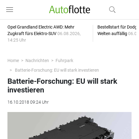
Opel Grandland Electric AWD: Mehr
Bestellstart für Dodg
Zugkraft fürs Elektro-SUV
06.08.2026,
Welten auffällig
06.08
14:25 Uhr
Home
Nachrichten
Fuhrpark
Batterie-Forschung: EU will stark investieren
Batterie-Forschung: EU will stark
investieren
16.10.2018 09:24 Uhr