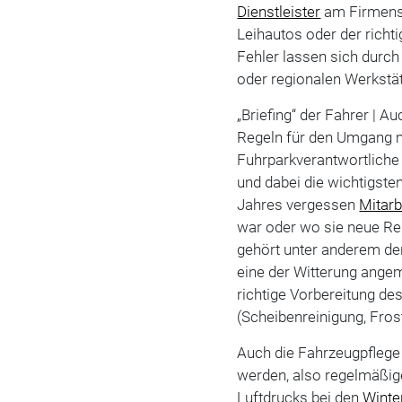
Dienstleister
am Firmenst
Leihautos oder der richt
Fehler lassen sich durc
oder regionalen Werkstät
„Briefing“ der Fahrer | 
Regeln für den Umgang m
Fuhrparkverantwortliche 
und dabei die wichtigste
Jahres vergessen
Mitarb
war oder wo sie neue Rei
gehört unter anderem de
eine der Witterung ange
richtige Vorbereitung de
(Scheibenreinigung, Fros
Auch die Fahrzeugpflege 
werden, also regelmäßig
Luftdrucks bei den
Winte