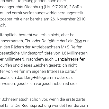
ch diese Regelung jedoch nach einer
ndesgerichts Oldenburg (Urt. 9.7.2010, 2 SsRs
mt und damit verfassungswidrig herausgestellt
tzgeber mit einer bereits am 26. November 2010
ach.
fenpflicht besteht weiterhin nicht, aber bei
chneematsch, Eis- oder Reifglätte darf ein
Pkw
nur
an den Rädern der Antriebsachsen M+S-Reifen
gesetzliche Mindestprofiltiefe von 1,6 Millimetern
vier Millimeter). Nachdem auch
Ganzjahresreifen
dürfen und dieses Zeichen gesetzlich nicht
ufer von Reifen im eigenen Interesse darauf
 zusätzlich das Berg-Piktogramm oder das
weisen, gesetzlich vorgeschrieben ist dies
r Schneematsch schon vor, wenn die erste zarte
l fällt? Die
Rechtsprechung
wendet hier die zum