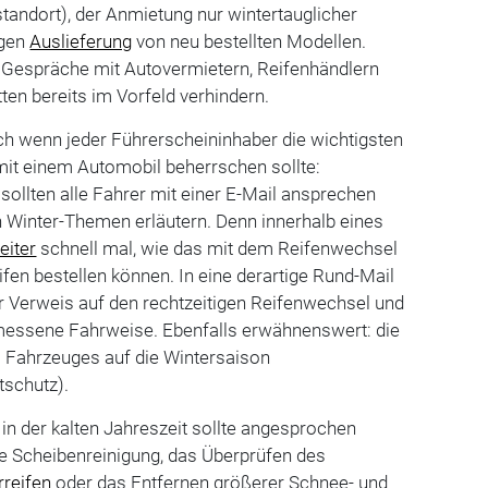
andort), der Anmietung nur wintertauglicher
igen
Auslieferung
von neu bestellten Modellen.
h Gespräche mit Autovermietern, Reifenhändlern
ten bereits im Vorfeld verhindern.
Auch wenn jeder Führerscheininhaber die wichtigsten
it einem Automobil beherrschen sollte:
sollten alle Fahrer mit einer E-Mail ansprechen
n Winter-Themen erläutern. Denn innerhalb eines
eiter
schnell mal, wie das mit dem Reifenwechsel
fen bestellen können. In eine derartige Rund-Mail
r Verweis auf den rechtzeitigen Reifenwechsel und
messene Fahrweise. Ebenfalls erwähnenswert: die
s Fahrzeuges auf die Wintersaison
tschutz).
in der kalten Jahreszeit sollte angesprochen
e Scheibenreinigung, das Überprüfen des
rreifen
oder das Entfernen größerer Schnee- und