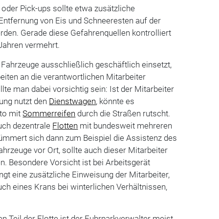
oder Pick-ups sollte etwa zusätzliche
Entfernung von Eis und Schneeresten auf der
den. Gerade diese Gefahrenquellen kontrolliert
 Jahren vermehrt.
Fahrzeuge ausschließlich geschäftlich einsetzt,
eiten an die verantwortlichen Mitarbeiter
llte man dabei vorsichtig sein: Ist der Mitarbeiter
tung nutzt den
Dienstwagen
, könnte es
to mit
Sommerreifen
durch die Straßen rutscht.
uch dezentrale
Flotten
mit bundesweit mehreren
Kümmert sich dann zum Beispiel die Assistenz des
ahrzeuge vor Ort, sollte auch dieser Mitarbeiter
n. Besondere Vorsicht ist bei Arbeitsgerät
ngt eine zusätzliche Einweisung der Mitarbeiter,
h eines Krans bei winterlichen Verhältnissen,
n Teil der Flotte ist der Fuhrparkverwalter meist