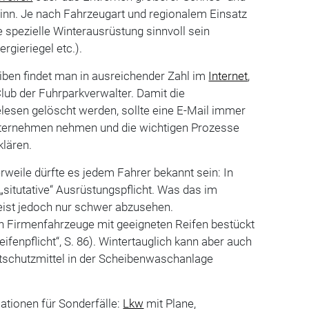
inn. Je nach Fahrzeugart und regionalem Einsatz
e spezielle Winterausrüstung sinnvoll sein
rgieriegel etc.).
iben findet man in ausreichender Zahl im
Internet
,
lub der Fuhrparkverwalter. Damit die
lesen gelöscht werden, sollte eine E-Mail immer
nternehmen nehmen und die wichtigen Prozesse
klären.
erweile dürfte es jedem Fahrer bekannt sein: In
„situtative“ Ausrüstungspflicht. Was das im
 meist jedoch nur schwer abzusehen.
en Firmenfahrzeuge mit geeigneten Reifen bestückt
eifenpflicht“, S. 86). Wintertauglich kann aber auch
stschutzmittel in der Scheibenwaschanlage
ationen für Sonderfälle:
Lkw
mit Plane,