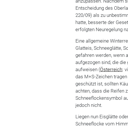
anzupassen. Nachdem si
Entscheidung des Oberla
220/09) als zu unbestim
hatte, besserte der Gese
erfolgten Neuregelung n
Eine allgemeine Winterrei
Glatteis, Schneeglätte, S
gefahren werden, wenn 
aufgezogen sind, die die 
aufweisen (
Österreich
: 
das M+S-Zeichen tragen 
geschützt ist, sollten Kä
achten, dass die Reifen
Schneeflockensymbol auf
jedoch nicht.
Liegen nun Eisglätte ode
Schneeflocke vom Himme