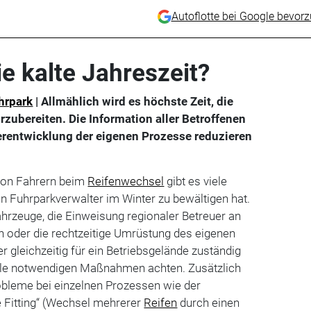
Autoflotte bei Google bevor
ie kalte Jahreszeit?
hrpark
| Allmählich wird es höchste Zeit, die
orzubereiten. Die Information aller Betroffenen
erentwicklung der eigenen Prozesse reduzieren
von Fahrern beim
Reifenwechsel
gibt es viele
ein Fuhrparkverwalter im Winter zu bewältigen hat.
hrzeuge, die Einweisung regionaler Betreuer an
n oder die rechtzeitige Umrüstung des eigenen
r gleichzeitig für ein Betriebsgelände zuständig
f alle notwendigen Maßnahmen achten. Zusätzlich
obleme bei einzelnen Prozessen wie der
e Fitting“ (Wechsel mehrerer
Reifen
durch einen