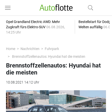
Opel Grandland Electric AWD: Mehr
Bestellstart für Dodg
Zugkraft fürs Elektro-SUV
06.08.2026,
Welten auffällig
06.08
14:25 Uhr
Home
Nachrichten
Fuhrpark
Brennstoffzellenautos: Hyundai hat die meisten
Brennstoffzellenautos: Hyundai hat
die meisten
10.08.2021 14:12 Uhr