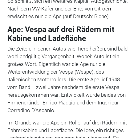
So schließt sich ein weiteres Kapitel Autogeschichte.
Nach dem
VW
-Käfer und der Ente von
Citroën
erwischt es nun die Ape (auf Deutsch: Biene).
Ape: Vespa auf drei Rädern mit
Kabine und Ladefläche
Die Zeiten, in denen Autos wie Tiere heißen, sind bald
wohl endgültig Vergangenheit. Wobei: Auto ist ein
großes Wort. Eigentlich war die Ape nur die
Weiterentwicklung der Vespa (Wespe), des
italienischen Motorrollers. Die erste Ape lief 1948
vom Band – zwei Jahre nachdem die erste Vespa
herausgekommen war. Entwickelt wurde beides von
Firmengründer Enrico Piaggio und dem Ingenieur
Corradino D'Ascanio.
Im Grunde war die Ape ein Roller auf drei Rädern mit
Fahrerkabine und Ladefläche. Die Idee, ein richtiges
Lenkrad einzubauen, gab man bald wieder auf. Es