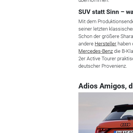
übernommen.
SUV statt Sinn – w
Mit dem Produktionsende
seiner letzten klassisc
Schon der größere Shara
andere
Hersteller
haben d
Mercedes-Benz
die B-Kla
2er Active Tourer prakti
deutscher Provenienz.
Adios Amigos, d