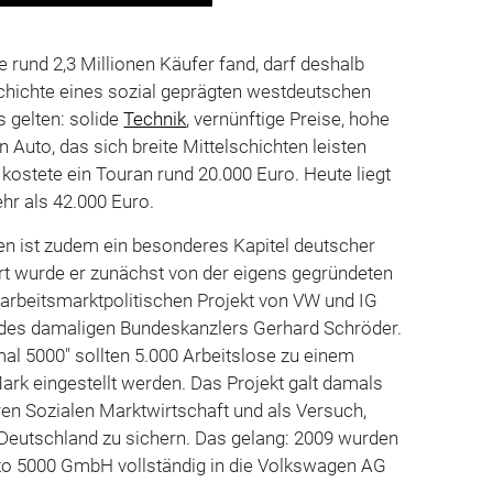
rund 2,3 Millionen Käufer fand, darf deshalb
chichte eines sozial geprägten westdeutschen
 gelten: solide
Technik
, vernünftige Preise, hohe
in Auto, das sich breite Mittelschichten leisten
kostete ein Touran rund 20.000 Euro. Heute liegt
ehr als 42.000 Euro.
n ist zudem ein besonderes Kapitel deutscher
iert wurde er zunächst von der eigens gegründeten
rbeitsmarktpolitischen Projekt von VW und IG
g des damaligen Bundeskanzlers Gerhard Schröder.
al 5000" sollten 5.000 Arbeitslose zu einem
ark eingestellt werden. Das Projekt galt damals
eren Sozialen Marktwirtschaft und als Versuch,
n Deutschland zu sichern. Das gelang: 2009 wurden
uto 5000 GmbH vollständig in die Volkswagen AG