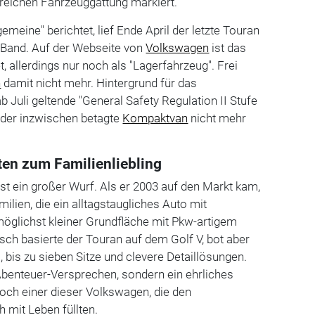
nreichen Fahrzeuggattung markiert.
emeine" berichtet, lief Ende April der letzte Touran
and. Auf der Webseite von
Volkswagen
ist das
, allerdings nur noch als "Lagerfahrzeug". Frei
n
damit nicht mehr. Hintergrund für das
b Juli geltende "General Safety Regulation II Stufe
 der inzwischen betagte
Kompaktvan
nicht mehr
en zum Familienliebling
st ein großer Wurf. Als er 2003 auf den Markt kam,
milien, die ein alltagstaugliches Auto mit
 möglichst kleiner Grundfläche mit Pkw-artigem
ch basierte der Touran auf dem Golf V, bot aber
 bis zu sieben Sitze und clevere Detaillösungen.
 Abenteuer-Versprechen, sondern ein ehrliches
och einer dieser Volkswagen, die den
 mit Leben füllten.