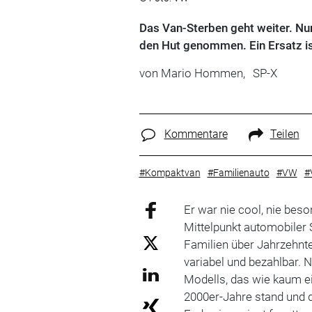
Das Van-Sterben geht weiter. Nu
den Hut genommen. Ein Ersatz ist
von
Mario Hommen,
SP-X
Kommentare
Teilen
#Kompaktvan
#Familienauto
#VW
#
Er war nie cool, nie bes
Mittelpunkt automobiler
Familien über Jahrzehnte 
variabel und bezahlbar. 
Modells, das wie kaum ei
2000er-Jahre stand und 