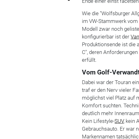
Ende einer einst facette
Wie die "Wolfsburger Allg
im VW-Stammwerk vom B
Modell zwar noch gelistet
konfigurierbar ist der
Va
Produktionsende ist die a
C", deren Anforderungen
erfüllt.
Vom Golf-Verwandt
Dabei war der Touran ein
traf er den Nerv vieler Fa
möglichst viel Platz auf
Komfort suchten. Technis
deutlich mehr Innenraum,
Kein Lifestyle-
SUV
, kein
Gebrauchsauto. Er war n
Markennamen tatsächlich