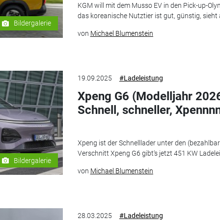
KGM will mit dem Musso EV in den Pick-up-Olym
das koreanische Nutztier ist gut, günstig, sieht
Bildergalerie
von
Michael Blumenstein
19.09.2025
#Ladeleistung
Xpeng G6 (Modelljahr 2026
Schnell, schneller, Xpennn
Xpeng ist der Schnelllader unter den (bezahlba
Verschnitt Xpeng G6 gibt‘s jetzt 451 KW Ladele
Bildergalerie
von
Michael Blumenstein
28.03.2025
#Ladeleistung