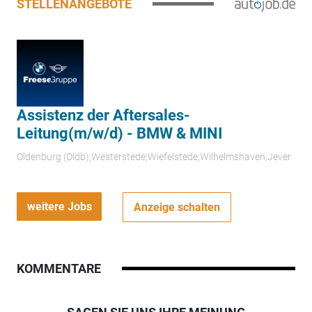
STELLENANGEBOTE
Assistenz der Aftersales-
Leitung(m/w/d) - BMW & MINI
Oldenburg (Oldb);Westerstede;Wiefelstede;Wilhelmshaven;Jever
weitere Jobs
Anzeige schalten
KOMMENTARE