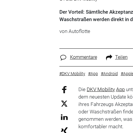
Der Vorteil: Sämtliche Akzeptanz
Waschstraßen werden direkt in d
von
Autoflotte
Kommentare
Teilen
#DKV Mobility
#App
#Android
#Appl
Die
DKV Mobility
App
unt
dem neuesten Update kön
ihres Fahrzeugs Akzeptan
oder Waschstraßen find
genommen werden, was d
komfortabler macht.