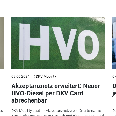
03.06.2024
#DKV Mobility
07
Akzeptanznetz erweitert: Neuer
D
HVO-Diesel per DKV Card
j
abrechenbar
co
DKV Mobility baut ihr Akzeptanznetzwerk für alternative
Da
Kraftstoffe weiter aus. In Deutschland sind zunächst rund
Sc