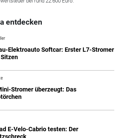
wertsteuer bei rund 22.600 Euro.
a entdecken
ler
au-Elektroauto Softcar: Erster L7-Stromer
 Sitzen
te
ini-Stromer überzeugt: Das
törchen
ad E-Velo-Cabrio testen: Der
tzschreck