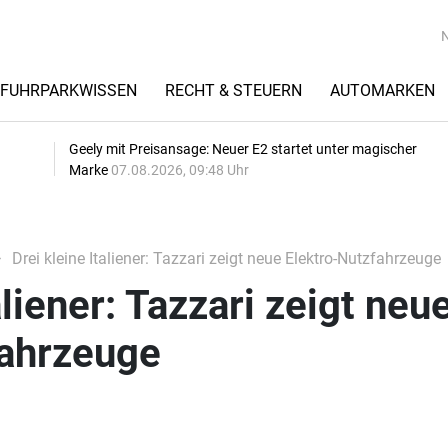
FUHRPARKWISSEN
RECHT & STEUERN
AUTOMARKEN
Geely mit Preisansage: Neuer E2 startet unter magischer
Marke
07.08.2026, 09:48 Uhr
Drei kleine Italiener: Tazzari zeigt neue Elektro-Nutzfahrzeuge
aliener: Tazzari zeigt neu
fahrzeuge