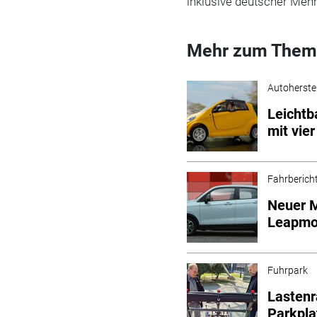
inklusive deutscher Mehr
Mehr zum Them
Autoherstel
Leichtb
mit vier
Fahrberich
Neuer M
Leapmo
Fuhrpark
Lastenr
Parkpla