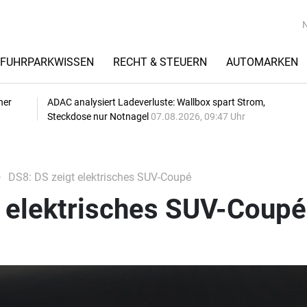
FUHRPARKWISSEN
RECHT & STEUERN
AUTOMARKEN
her
ADAC analysiert Ladeverluste: Wallbox spart Strom,
Steckdose nur Notnagel
07.08.2026, 09:47 Uhr
DS8: DS zeigt elektrisches SUV-Coupé
t elektrisches SUV-Coupé