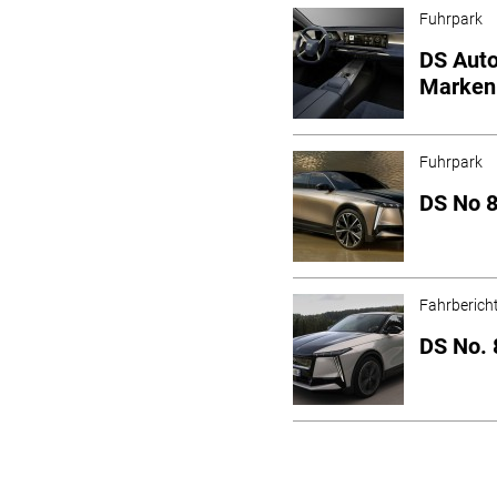
Fuhrpark
DS Auto
Markeni
Fuhrpark
DS No 8
Fahrberich
DS No. 