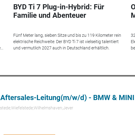
BYD Ti 7 Plug-in-Hybrid: Für
O
Familie und Abenteuer
M
Fünf Meter lang, sieben Sitze und bis zu 119 Kilometer rein
32
elektrische Reichweite: Der BYD Ti 7 ist vielseitig talentiert
El
..
und vermutlich 2027 auch in Deutschland erhältlich.
be
 Aftersales-Leitung(m/w/d) - BMW & MINI
rstede;Wiefelstede;Wilhelmshaven;Jever