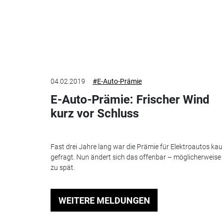
04.02.2019
#E-Auto-Prämie
E-Auto-Prämie: Frischer Wind
kurz vor Schluss
Fast drei Jahre lang war die Prämie für Elektroautos k
gefragt. Nun ändert sich das offenbar – möglicherweise
zu spät.
WEITERE MELDUNGEN