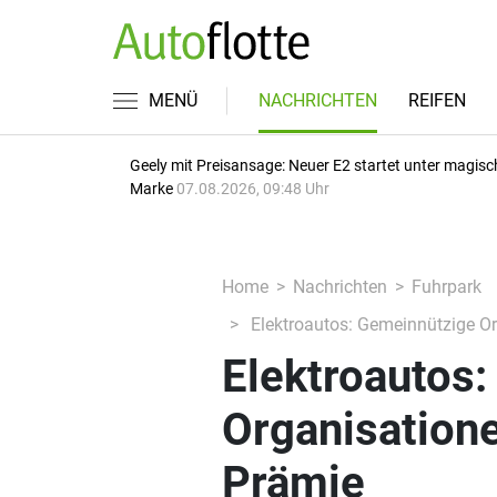
MENÜ
NACHRICHTEN
REIFEN
Geely mit Preisansage: Neuer E2 startet unter magisc
Marke
07.08.2026, 09:48 Uhr
Home
Nachrichten
Fuhrpark
Elektroautos: Gemeinnützige O
Elektroautos
Organisation
Prämie