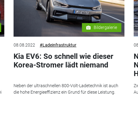
Bildergalerie
08.08.2022
#Ladeinfrastruktur
08
Kia EV6: So schnell wie dieser
N
Korea-Stromer lädt niemand
N
H
Neben der ultraschnellen 800-Volt-Ladetechnik ist auch
Zw
i
die hohe Energieeffizienz ein Grund für diese Leistung.
Au