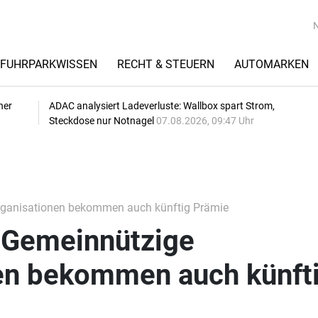
FUHRPARKWISSEN
RECHT & STEUERN
AUTOMARKEN
her
ADAC analysiert Ladeverluste: Wallbox spart Strom,
Steckdose nur Notnagel
07.08.2026, 09:47 Uhr
rganisationen bekommen auch künftig Prämie
: Gemeinnützige
en bekommen auch künft