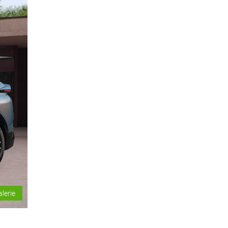
alerie