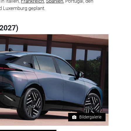
n Italien,
Frankreich
,
Spanien
, Portugal, den
nd Luxemburg geplant.
2027)
Bildergalerie