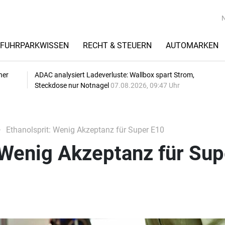
FUHRPARKWISSEN
RECHT & STEUERN
AUTOMARKEN
her
ADAC analysiert Ladeverluste: Wallbox spart Strom,
Steckdose nur Notnagel
07.08.2026, 09:47 Uhr
Ethanolsprit: Wenig Akzeptanz für Super E10
 Wenig Akzeptanz für Sup