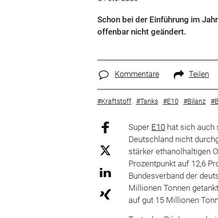
Schon bei der Einführung im Jah
offenbar nicht geändert.
Kommentare
Teilen
#Kraftstoff
#Tanks
#E10
#Bilanz
#B
Super
E10
hat sich auch 
Deutschland nicht durchg
stärker ethanolhaltigen 
Prozentpunkt auf 12,6 P
Bundesverband der deuts
Millionen Tonnen getank
auf gut 15 Millionen Ton