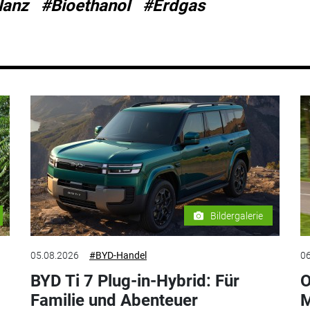
lanz
#Bioethanol
#Erdgas
Bildergalerie
05.08.2026
#BYD-Handel
06
BYD Ti 7 Plug-in-Hybrid: Für
O
Familie und Abenteuer
M