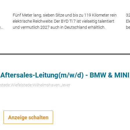
Fünf Meter lang, sieben Sitze und bis zu 119 Kilometer rein
32
elektrische Reichweite: Der BYD Ti 7 ist vielseitig talentiert
El
..
und vermutlich 2027 auch in Deutschland erhältlich.
be
 Aftersales-Leitung(m/w/d) - BMW & MINI
rstede;Wiefelstede;Wilhelmshaven;Jever
Anzeige schalten