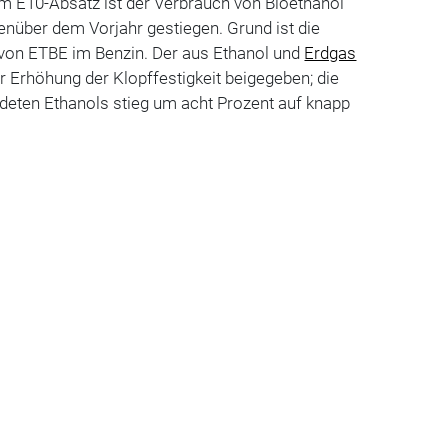
m E10-Absatz ist der Verbrauch von Bioethanol
nüber dem Vorjahr gestiegen. Grund ist die
von ETBE im Benzin. Der aus Ethanol und
Erdgas
 Erhöhung der Klopffestigkeit beigegeben; die
eten Ethanols stieg um acht Prozent auf knapp