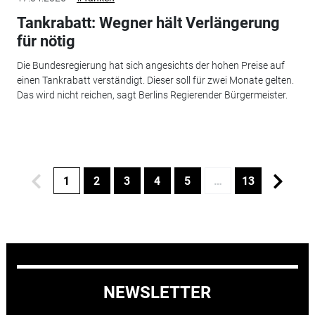
Tankrabatt: Wegner hält Verlängerung
für nötig
Die Bundesregierung hat sich angesichts der hohen Preise auf
einen Tankrabatt verständigt. Dieser soll für zwei Monate gelten.
Das wird nicht reichen, sagt Berlins Regierender Bürgermeister.
1
2
3
4
5
…
13
NEWSLETTER