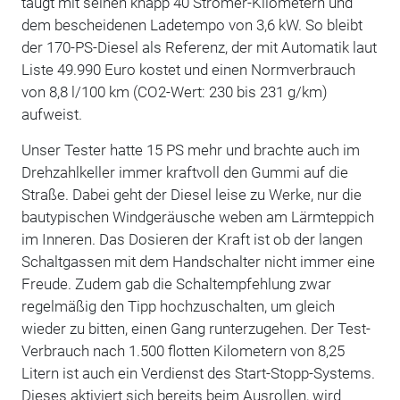
taugt mit seinen knapp 40 Stromer-Kilometern und
dem bescheidenen Ladetempo von 3,6 kW. So bleibt
der 170-PS-Diesel als Referenz, der mit Automatik laut
Liste 49.990 Euro kostet und einen Normverbrauch
von 8,8 l/100 km (CO2-Wert: 230 bis 231 g/km)
aufweist.
Unser Tester hatte 15 PS mehr und brachte auch im
Drehzahlkeller immer kraftvoll den Gummi auf die
Straße. Dabei geht der Diesel leise zu Werke, nur die
bautypischen Windgeräusche weben am Lärmteppich
im Inneren. Das Dosieren der Kraft ist ob der langen
Schaltgassen mit dem Handschalter nicht immer eine
Freude. Zudem gab die Schaltempfehlung zwar
regelmäßig den Tipp hochzuschalten, um gleich
wieder zu bitten, einen Gang runterzugehen. Der Test-
Verbrauch nach 1.500 flotten Kilometern von 8,25
Litern ist auch ein Verdienst des Start-Stopp-Systems.
Dieses aktiviert sich bereits beim Ausrollen, wird