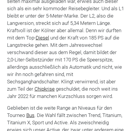
selten maximal ausgeladen war, erwies auch dieser
sich als ein sehr kommoder Reisebegleiter. Und als L1
bleibt er unter der 5-Meter-Marke. Der L2, also die
Langversion, streckt sich auf 5,34 Metern Länge.
Kraftvoll ist der Kölner aber allemal. Denn wir durften
mit dem Top-
Diesel
und der Kraft von 185 PS auf die
Langstrecke gehen. Mit dem Jahreswechsel
verschwand dieser aus dem Regel, damit bildet der
2,0-Liter-Selbstzünder mit 170 PS die Speerspitze,
allerdings ausschließlich als Automatik und nicht, wie
wir ihn noch gefahren sind, mit
Sechsganghandschalter. Klingt verwirrend, ist aber
zum Teil der
Chipkrise
geschuldet, die noch weit ins
Jahr 2022 für manchen Kurzschluss sorgen wird.
Geblieben ist die weite Range an Niveaus für den
Tourneo
Bus
. Die Wahl fällt zwischen Trend, Titanium,
Titanium X, Sport und Active. Als zweischneidig
erwies sich unser Active, der zwar unter anderem eine