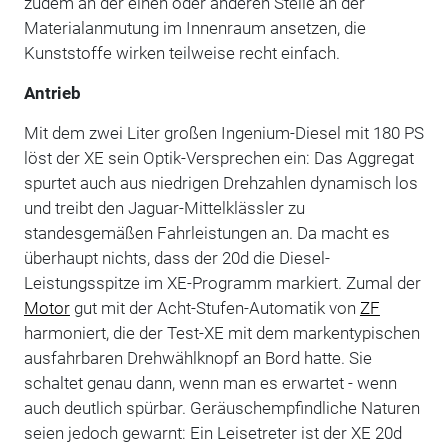
zudem an der einen oder anderen Stelle an der
Materialanmutung im Innenraum ansetzen, die
Kunststoffe wirken teilweise recht einfach.
Antrieb
Mit dem zwei Liter großen Ingenium-Diesel mit 180 PS
löst der XE sein Optik-Versprechen ein: Das Aggregat
spurtet auch aus niedrigen Drehzahlen dynamisch los
und treibt den Jaguar-Mittelklässler zu
standesgemäßen Fahrleistungen an. Da macht es
überhaupt nichts, dass der 20d die Diesel-
Leistungsspitze im XE-Programm markiert. Zumal der
Motor
gut mit der Acht-Stufen-Automatik von
ZF
harmoniert, die der Test-XE mit dem markentypischen
ausfahrbaren Drehwählknopf an Bord hatte. Sie
schaltet genau dann, wenn man es erwartet - wenn
auch deutlich spürbar. Geräuschempfindliche Naturen
seien jedoch gewarnt: Ein Leisetreter ist der XE 20d